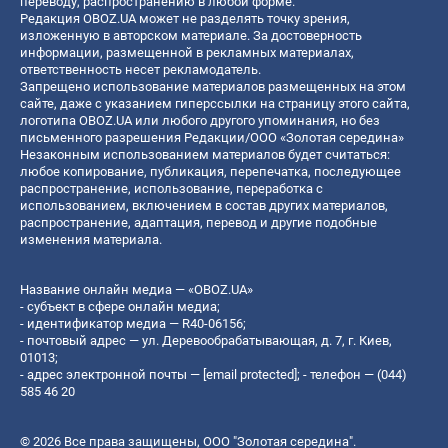
переводу, распространению в любой форме.
Редакция OBOZ.UA может не разделять точку зрения,
изложенную в авторском материале. За достоверность
информации, размещенной в рекламных материалах,
ответственность несет рекламодатель.
Запрещено использование материалов размещенных на этом
сайте, даже с указанием гиперссылки на страницу этого сайта,
логотипа OBOZ.UA или любого другого упоминания, но без
письменного разрешения Редакции/ООО «Золотая середина»
Незаконным использованием материалов будет считаться:
любое копирование, публикация, перепечатка, последующее
распространение, использование, переработка с
использованием, включением в состав других материалов,
распространение, адаптация, перевод и другие подобные
изменения материала.
Название онлайн медиа — «OBOZ.UA»
- субъект в сфере онлайн медиа;
- идентификатор медиа — R40-06156;
- почтовый адрес — ул. Деревообрабатывающая, д. 7, г. Киев,
01013;
- адрес электронной почты —
[email protected]
; - телефон — (044)
585 46 20
© 2026 Все права защищены, ООО "Золотая середина".