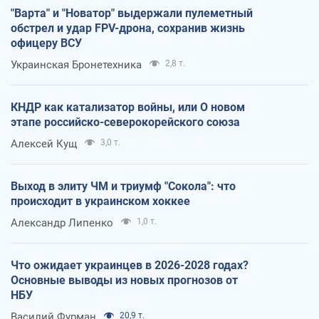
"Варта" и "Новатор" выдержали пулеметный
обстрел и удар FPV-дрона, сохранив жизнь
офицеру ВСУ
Украинская Бронетехника
2,8 т.
КНДР как катализатор войны, или О новом
этапе российско-северокорейского союза
Алексей Кущ
3,0 т.
Выход в элиту ЧМ и триумф "Сокола": что
происходит в украинском хоккее
Александр Липенко
1,0 т.
Что ожидает украинцев в 2026-2028 годах?
Основные выводы из новых прогнозов от
НБУ
Василий Фурман
20,9 т.