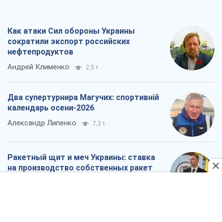
Как атаки Сил обороны Украины
сократили экспорт российских
нефтепродуктов
Андрей Клименко
2,5 т.
Два супертурнира Магучих: спортивній
календарь осени-2026
Александр Липенко
7,2 т.
Ракетный щит и меч Украины: ставка
на производство собственных ракет
Кирилл Татаринов
3,2 т.
Посмертная "презумпция виновности":