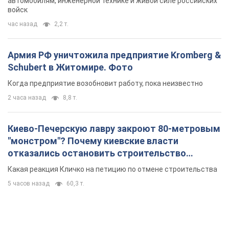
автомобилям, инженерной технике и живой силе российских
войск
час назад
2,2 т.
Армия РФ уничтожила предприятие Kromberg &
Schubert в Житомире. Фото
Когда предприятие возобновит работу, пока неизвестно
2 часа назад
8,8 т.
Киево-Печерскую лавру закроют 80-метровым
"монстром"? Почему киевские власти
отказались остановить строительство
небоскреба "московского верующего"
Какая реакция Кличко на петицию по отмене строительства
5 часов назад
60,3 т.