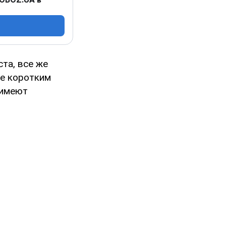
та, все же
ее коротким
 имеют