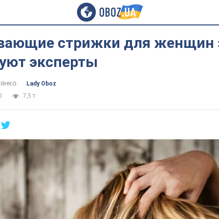
ающие стрижки для женщин за
уют эксперты
янко
Lady Oboz
0
7,5 т.