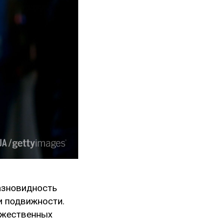
разновидность
и подвижности.
оржественных