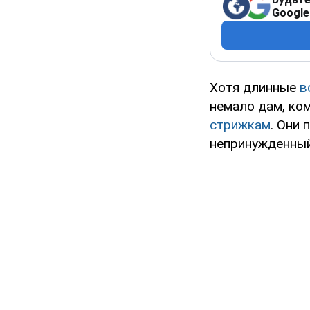
Google
Хотя длинные
в
немало дам, ко
стрижкам
. Они
непринужденный