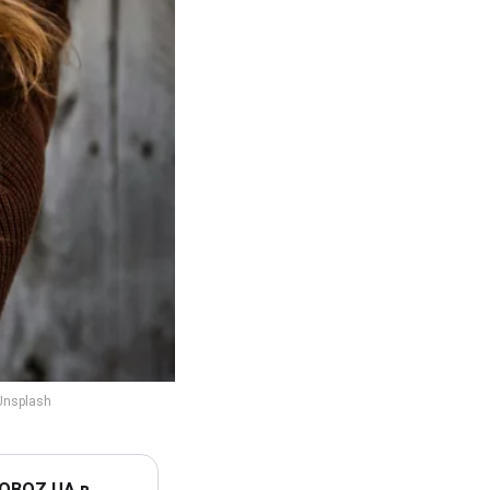
 OBOZ.UA в