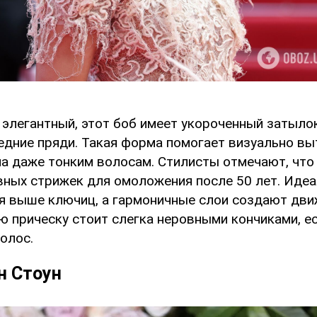
 элегантный, этот боб имеет укороченный затылок
едние пряди. Такая форма помогает визуально вы
а даже тонким волосам. Стилисты отмечают, что 
ных стрижек для омоложения после 50 лет. Идеа
я выше ключиц, а гармоничные слои создают дви
ю прическу стоит слегка неровными кончиками, ес
олос.
н Стоун