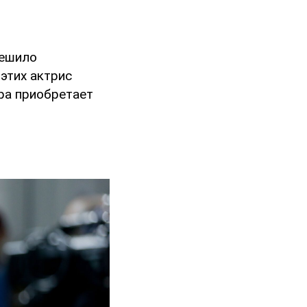
решило
этих актрис
ра приобретает