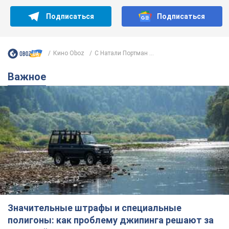
Значительные штрафы и специальные
полигоны: как проблему джипинга решают за
границей
Украине не помешает взять пример со стран Европы
8.08.2026 05:10
2,3 т.
В Прикарпатье после аномальной
жары прошел сильный ливень:
дороги превратились в реки. Видео
Непогода обрушилась на Ивано-Франковскую
область и курортный Буковель
8.08.2026 09:27
34,2 т.