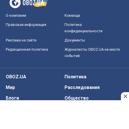
OBOZ.UA
Политика
Мир
Расследования
Блоги
Общество
Регионы Украины
Киев
Харьков
Запорожье
Днепр
Черкассы
Спорт
Футбол
Баскетбол
Хоккей
Бокс
Формула-1