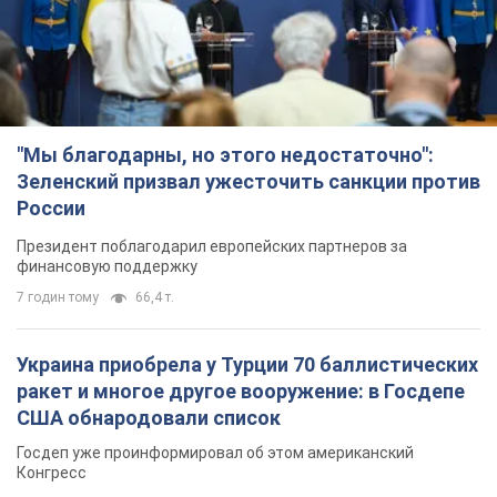
7 годин тому
66,4 т.
Украина приобрела у Турции 70 баллистических
ракет и многое другое вооружение: в Госдепе
США обнародовали список
Госдеп уже проинформировал об этом американский
Конгресс
4 години тому
10,0 т.
"Нас услышали лишь одним ухом": в городах
Украины уже 24-й день подряд проходят
митинги в поддержку Федорова. Фото и видео
Антиправительственные выступления с требованием
вернуть Федорова продолжаются до сих пор
4 години тому
3,6 т.