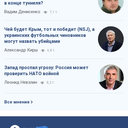
Леонид Невзлин
8,2 т.
Все мнения
О компании
Команда
Правовая информация
Политика
конфиденциальности
Реклама на сайте
Документы
Редакционная политика
Журналисты OBOZ.UA на месте
событий