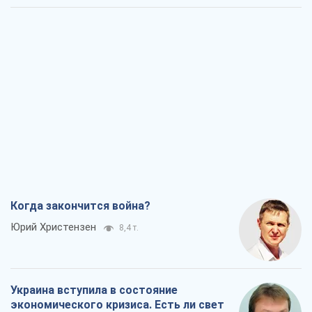
Когда закончится война?
Юрий Христензен
8,4 т.
Украина вступила в состояние
экономического кризиса. Есть ли свет
в конце туннеля?
Вадим Денисенко
7,1 т.
Чей будет Крым, тот и победит (NSJ), а
украинских футбольных чиновников
могут назвать убийцами
Александр Кирш
6,8 т.
Запад проспал угрозу: Россия может
проверить НАТО войной