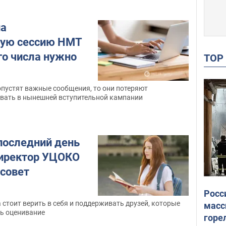
на
ную сессию НМТ
го числа нужно
TO
опустят важные сообщения, то они потеряют
вать в нынешней вступительной кампании
 последний день
иректор УЦОКО
совет
м
Росс
стоит верить в себя и поддерживать друзей, которые
масс
ть оценивание
горе