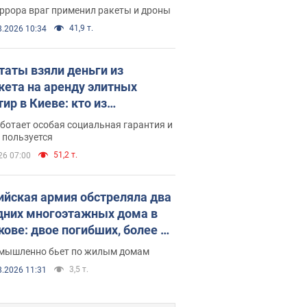
 пострадавшие. Фото и видео
ррора враг применил ракеты и дроны
41,9 т.
8.2026 10:34
таты взяли деньги из
ета на аренду элитных
ир в Киеве: кто из
аментариев просил средства
ботает особая социальная гарантия и
е поселился
 пользуется
51,2 т.
26 07:00
ийская армия обстреляла два
дних многоэтажных дома в
кове: двое погибших, более 20
радавших
умышленно бьет по жилым домам
3,5 т.
8.2026 11:31