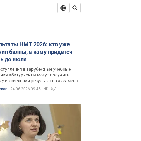
льтаты НМТ 2026: кто уже
чил баллы, а кому придется
ь до июля
оступления в зарубежные учебные
ения абитуриенты могут получить
у из сведений результатов экзамена
5,7 т.
кола
24.06.2026 09:45