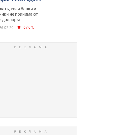
имают ли
лать, если банки и
нники и банки
ники не принимают
е доллары
е купюры
67,6 т.
26 02:20