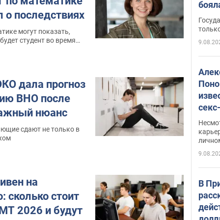
 по математике
боял
л о последствиях
этом
Госуд
только
тике могут показать,
будет студент во время
9.08.20
Алек
КО дала прогноз
Поно
изве
ию ВНО после
секс
важный нюанс
как 
Несмо
ающие сдают не только в
карьер
ежом
лично
9.08.20
ивен на
В Пр
расс
: сколько стоит
дейс
МТ 2026 и будут
долл