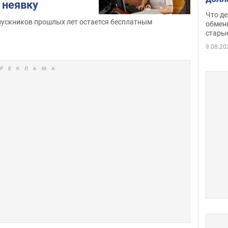
 неявку
прин
Что де
обме
пускников прошлых лет остается бесплатным
обмен
стары
таки
9.08.20