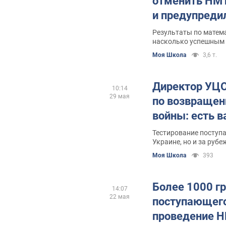
отменить НМТ
и предупреди
Результаты по матема
насколько успешным 
обучения
Моя Школа
3,6 т.
Директор УЦО
10:14
29 мая
по возвращен
войны: есть 
Тестирование поступ
Украине, но и за руб
Моя Школа
393
Более 1000 гр
14:07
22 мая
поступающего
проведение Н