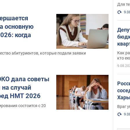
есть
Для те
9.0
вершается
на основную
Депу
026: когда
бюдж
кварт
парл
Как ра
ество абитуриентов, которые подали заявки
и гд
кто ею
9.08.20
КО дала советы
Росс
на случай
сосе
ред НМТ 2026
Харь
пост
ирования состоится с 20
Враг 
9.0