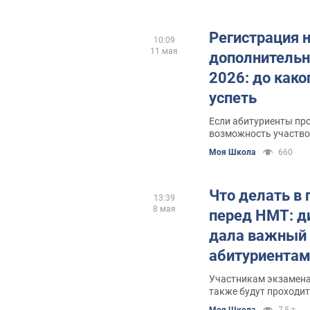
Регистрация 
10:09
11 мая
дополнитель
2026: до како
успеть
Если абитуриенты пр
возможность участво
Моя Школа
660
Что делать в
13:39
8 мая
перед НМТ: д
дала важный 
абитуриента
Участникам экзамена 
также будут проходи
Моя Школа
7,5 т.