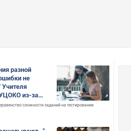
ния разной
 ошибки не
 Учителя
 УЦОКО из-за
пускники выедут
еравенство сложности заданий на тестировании