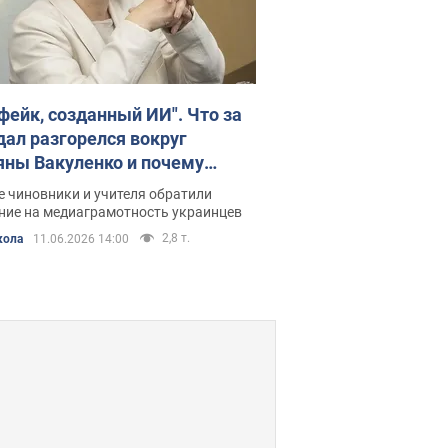
 фейк, созданный ИИ". Что за
дал разгорелся вокруг
яны Вакуленко и почему
гоги массово ее
 чиновники и учителя обратили
ерживают
ние на медиаграмотность украинцев
2,8 т.
кола
11.06.2026 14:00