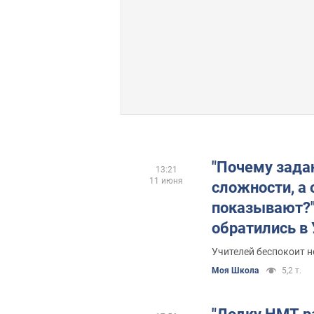
"Почему зада
13:21
11 июня
сложности, а
показывают?"
обратились в
НМТ 2026: вы
Учителей беспокоит н
за границу
Моя Школа
5,2 т.