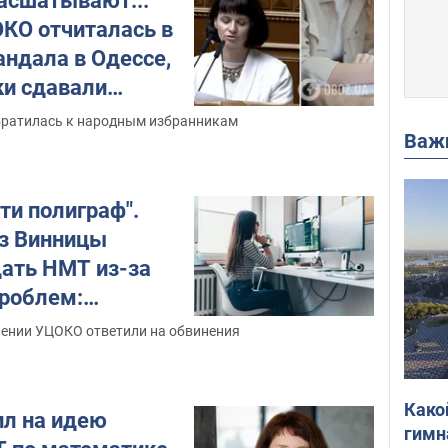
асшатывают..."
КО отчиталась в
андала в Одессе,
ки сдавали
е 13 часов
братилась к народным избранникам
Важ
йти полиграф".
з Винницы
дать НМТ из-за
проблем:
работала мышка,
лении УЦОКО ответили на обвинения
вис
Како
л на идею
гимн