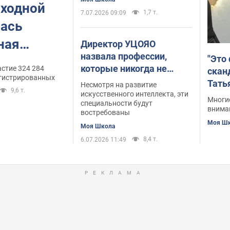
оходной
1,7 т.
7.07.2026 09:09
лась
ная
Директор УЦОЯО
назвала профессии,
"Это
овной
которые никогда не
стие 324 284
скан
026
регистрированных
исчезнут и будут
Тать
Несмотря на развитие
9,6 т.
востребованы в Украине
искусственного интеллекта, эти
педа
Многие
специальности будут
и за рубежом
подд
внима
востребованы
Моя Ш
Моя Школа
8,4 т.
6.07.2026 11:49