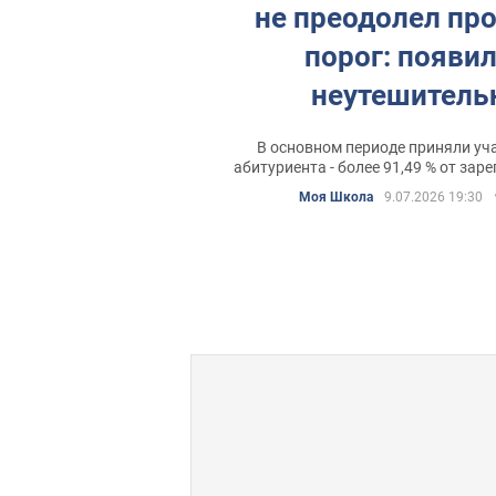
не преодолел пр
порог: появи
неутешитель
статистика осн
В основном периоде приняли уча
сессии НМТ 2
абитуриента - более 91,49 % от за
Моя Школа
9.07.2026 19:30