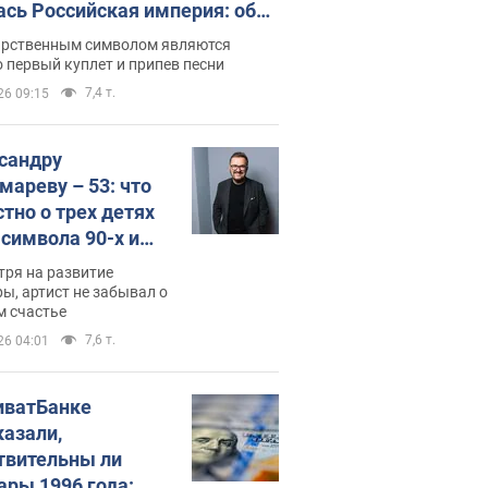
ась Российская империя: об
 не рассказывают в школе
арственным символом являются
 первый куплет и припев песни
7,4 т.
26 09:15
сандру
мареву – 53: что
стно о трех детях
-символа 90-х и
они выглядят
тря на развитие
ы, артист не забывал о
м счастье
7,6 т.
26 04:01
иватБанке
казали,
твительны ли
ары 1996 года: