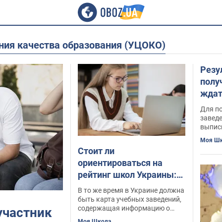
ания качества образования (УЦОКО)
Резу
полу
ждат
Для п
завед
выписк
Моя Ш
Стоит ли
ориентироваться на
рейтинг школ Украины:
объяснение Татьяны
В то же время в Украине должна
Вакуленко
быть карта учебных заведений,
содержащая информацию о
участник
каждом из них
Моя Школа