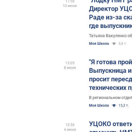
"Лодку НМТ р
17:56
10 июня
Директор УЦО
Раде из-за ск
где выпускни
экзамен боле
Татьяна Вакуленко о
Моя Школа
3,4 т.
"Я готова про
13:05
8 июня
Выпускница и
просит перес
технических 
некорректно 
В региональном отде
компьютер за
Моя Школа
15,3 т.
УЦОКО ответи
15:59
4 июня