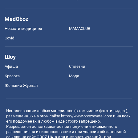
MedOboz
Новости медицины
MAMACLUB
Covid
Шоу
Афиша
Сплетни
Красота
Мода
Женский Журнал
Использование любых материалов (в том числе фото- и видео-),
размещенных на этом сайте
https://www.obozrevatel.com
и на всех
его поддоменах, в любом виде строго запрещено.
Разрешается использование при получении письменного
разрешения на их использование и при условии обязательной
ссылки на сайт OBOZ.UA, а для интернет-изданий - при