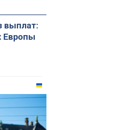
з выплат:
х Европы