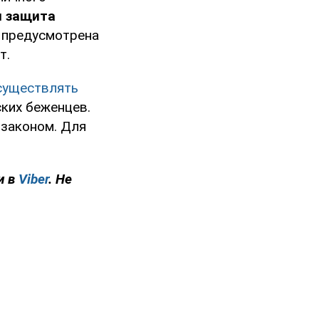
я защита
 предусмотрена
т.
существлять
ских беженцев.
 законом. Для
и в
Viber
. Не