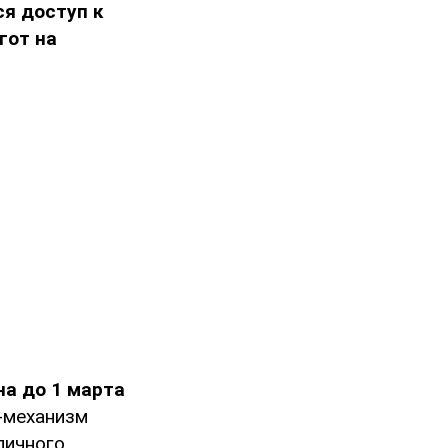
ся доступ к
гот на
а до 1 марта
н-механизм
личного