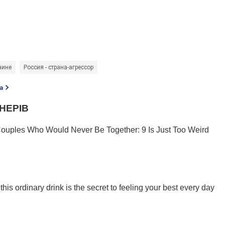
аине
Россия - страна-агрессор
а