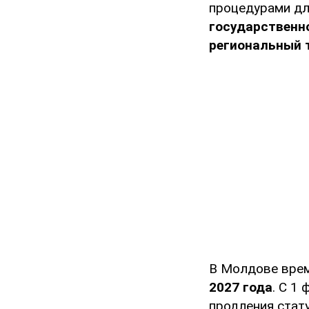
процедурами д
государственно
региональный 
В Молдове врем
2027 года
. С 1
продления стат