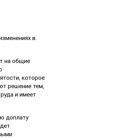
изменениях в
т на общие
о
ятости, которое
ют решение тем,
труда и имеет
ую доплату
удет
ными