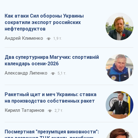
Как атаки Сил обороны Украины
сократили экспорт российских
нефтепродуктов
Андрей Клименко
1,9 т.
Два супертурнира Магучих: спортивній
календарь осени-2026
Александр Липенко
5,1 т.
Ракетный щит и меч Украины: ставка
на производство собственных ракет
Кирилл Татаринов
2,7 т.
Посмертная "презумпция виновности":