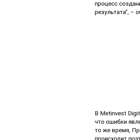
процесс создан
результата", – 
В Metinvest Dig
что ошибки явля
то же время, Пр
происходит поэ