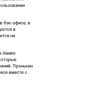
пользования
 бэк-офисе, в
уются в
ется на
в Киеве
 которые
шений. Пронькин
несе вместе с