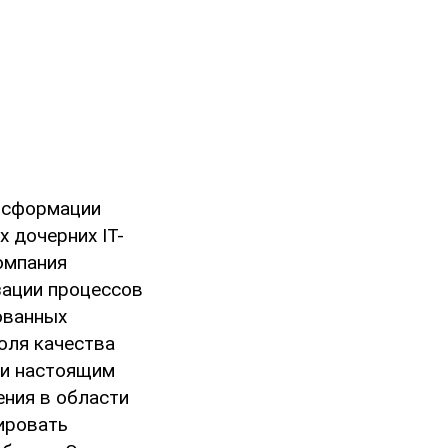
ансформации
 дочерних IT-
компания
зации процессов
ованных
оля качества
ии настоящим
ения в области
ировать