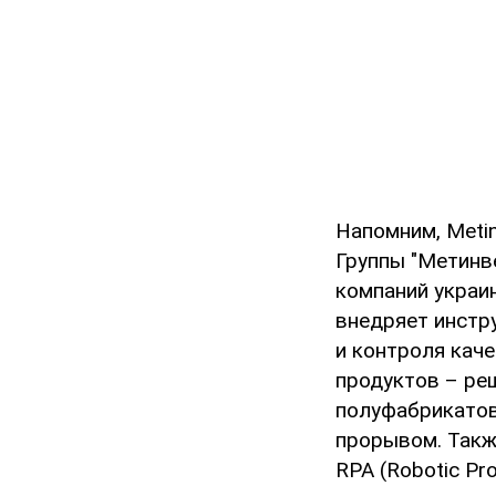
Напомним, Metin
Группы "Метинве
компаний украин
внедряет инстр
и контроля кач
продуктов – ре
полуфабрикатов
прорывом. Также
RPA (Robotic P