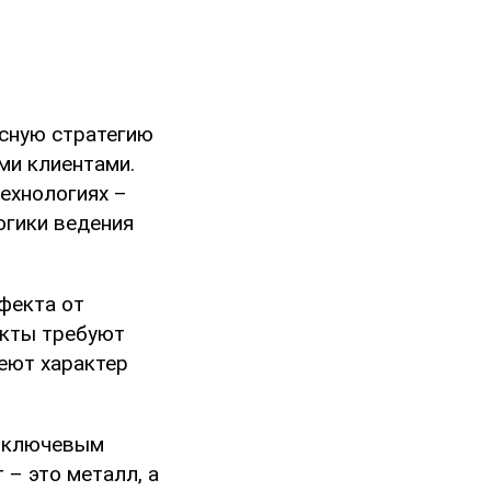
ксную стратегию
ми клиентами.
технологиях –
огики ведения
фекта от
екты требуют
меют характер
т ключевым
 – это металл, а