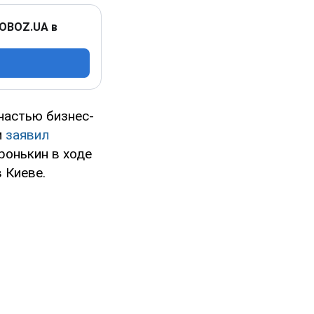
 OBOZ.UA в
частью бизнес-
м
заявил
ронькин в ходе
 Киеве.