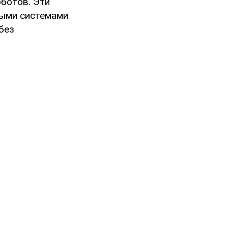
ботов. Эти
выми системами
без