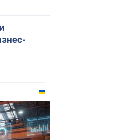
и
изнес-