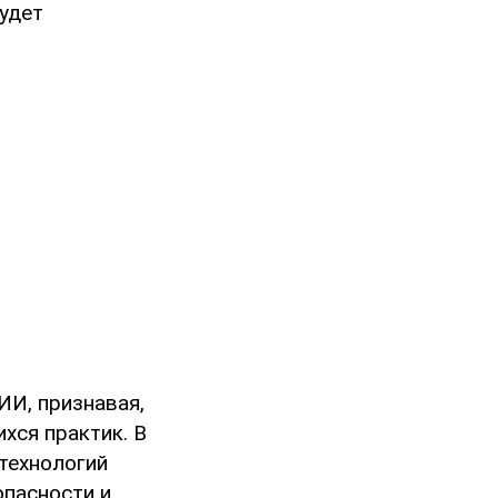
будет
ИИ, признавая,
хся практик. В
 технологий
опасности и