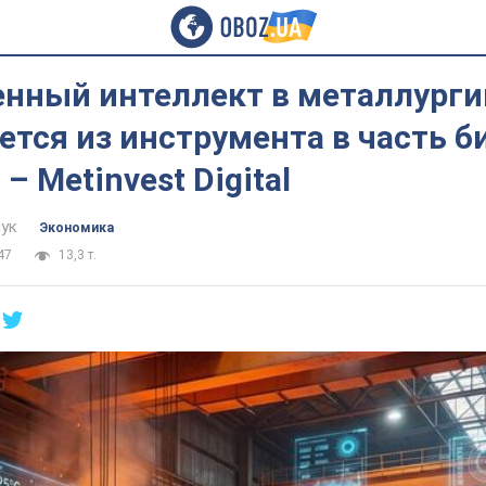
енный интеллект в металлурги
тся из инструмента в часть б
– Metinvest Digital
ук
Экономика
47
13,3 т.