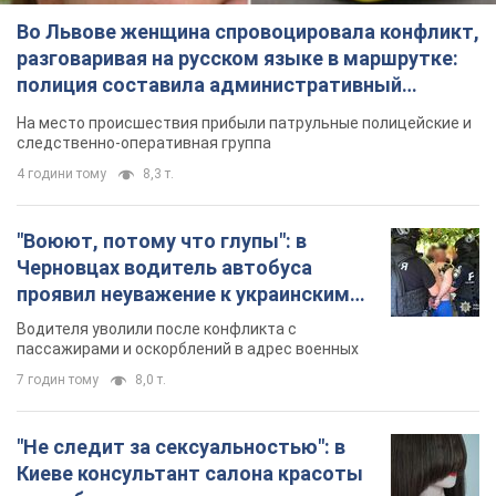
Во Львове женщина спровоцировала конфликт,
разговаривая на русском языке в маршрутке:
полиция составила административный
протокол. Видео
На место происшествия прибыли патрульные полицейские и
следственно-оперативная группа
4 години тому
8,3 т.
"Воюют, потому что глупы": в
Черновцах водитель автобуса
проявил неуважение к украинским
военным и поплатился за это.
Водителя уволили после конфликта с
Видео
пассажирами и оскорблений в адрес военных
7 годин тому
8,0 т.
"Не следит за сексуальностью": в
Киеве консультант салона красоты