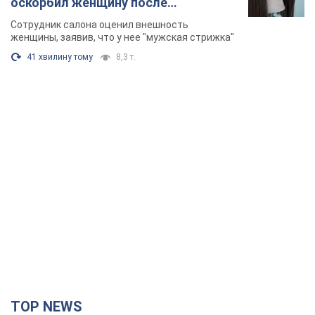
оскорбил женщину после
химиотерапии, разгорелся скандал.
Сотрудник салона оценил внешность
Фото
женщины, заявив, что у нее "мужская стрижка"
41 хвилину тому
8,3 т.
TOP NEWS