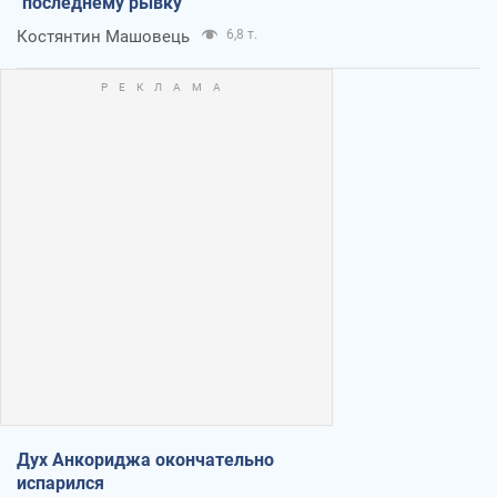
"последнему рывку"
Костянтин Машовець
6,8 т.
Дух Анкориджа окончательно
испарился