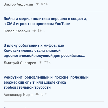
Виктор Андрусив
6,7 т.
Война и медиа: политика перешла в соцсети,
а СМИ играют по правилам YouTube
Павел Казарин
3,6 т.
В плену собственных мифов: как
Константиновка стала главной
идеологической ловушкой для российских
оккупантов
Дмитрий Снегирев
7,2 т.
Рекрутинг: обновленный и, похоже, полезный
вражеский опыт, или Диалектика
требовательной трусости
Александр Кирш
6,0 т.