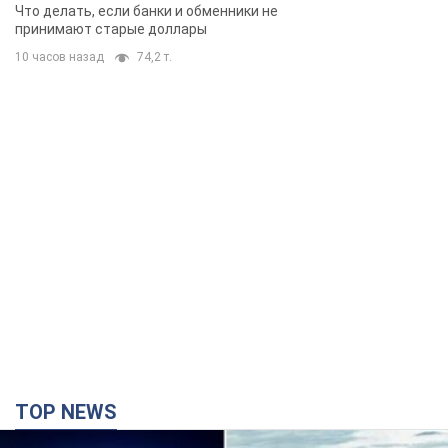
Александру Пономареву – 53: что
известно о трех детях секс-
символа 90-х и как они выглядят
Несмотря на развитие карьеры, артист не
забывал о личном счастье
9 часов назад
8,3 т.
В ПриватБанке рассказали,
действительны ли доллары 1996
года: принимают ли обменники и
банки такие купюры
Что делать, если банки и обменники не
принимают старые доллары
10 часов назад
74,2 т.