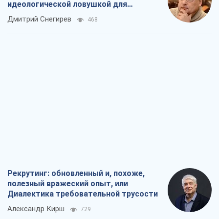
Москва выдвигает претензии Пекину:
дружба превращается в зависимость
России от Китая
Виктор Каспрук
2,3 т.
Совпадение интересов двух циничных
игроков или тайный план Трампа и
Путина?
Виктор Швец
15,2 т.
В плену собственных мифов: как
Константиновка стала главной
идеологической ловушкой для
российских оккупантов
Дмитрий Снегирев
468