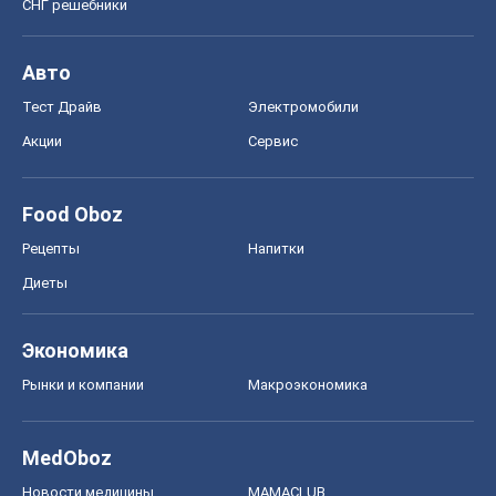
Спорт
Футбол
Баскетбол
Хоккей
Бокс
Формула-1
Моя школа
ГДЗ
Учебники
Онлайн уроки
ДПА
ЗНО
НМТ
СНГ решебники
Авто
Тест Драйв
Электромобили
Акции
Сервис