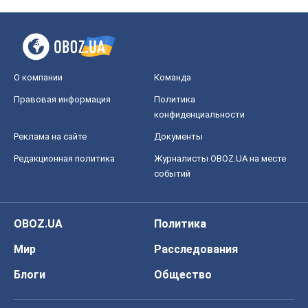
Когда закончится война?
Юрий Христензен
12,1 т.
Украина вступила в состояние
экономического кризиса. Есть ли свет
в конце туннеля?
Вадим Денисенко
9,7 т.
Все мнения
О компании
Команда