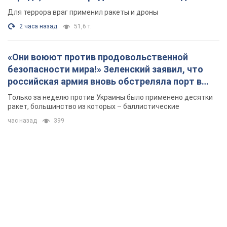
Киево-Печерскую лавру закроют 80-метровым
"монстром"? Почему киевские власти
отказались остановить строительство
небоскреба "московского верующего"
Какая реакция Кличко на петицию по отмене строительства
41 минуту назад
2,9 т.
Российская армия совершила массированную
атаку на Одессу: горела историческая часть
города, есть пострадавшие. Фото и видео
Для террора враг применил ракеты и дроны
2 часа назад
51,6 т.
«Они воюют против продовольственной
безопасности мира!» Зеленский заявил, что