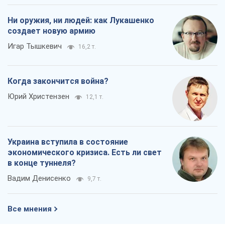
Рекрутинг: обновленный и, похоже,
полезный вражеский опыт, или
Диалектика требовательной трусости
Александр Кирш
729
Ни оружия, ни людей: как Лукашенко
создает новую армию
Игар Тышкевич
16,2 т.