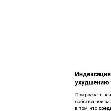
Индексация 
ухудшению 
При расчете пе
собственной зар
в том, что
сред