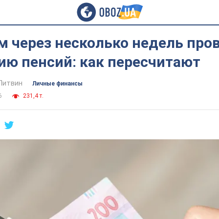
м через несколько недель про
ию пенсий: как пересчитают
Литвин
Личные финансы
6
231,4 т.