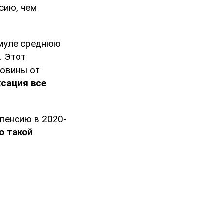
сию, чем
рмуле среднюю
. Этот
ловины от
ксация все
 пенсию в 2020-
о такой