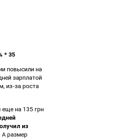
% * 35
ции повысили на
едней зарплатой
, из-за роста
 еще на 135 грн
едней
олучил из
. А размер