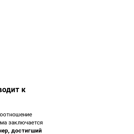
водит к
соотношение
ема заключается
нер, достигший