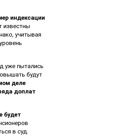
мер индексации
ут известны
нако, учитывая
 уровень
ад уже пытались
повышать будут
мом деле
ряда доплат
е будет
нсионеров
ься в суд.