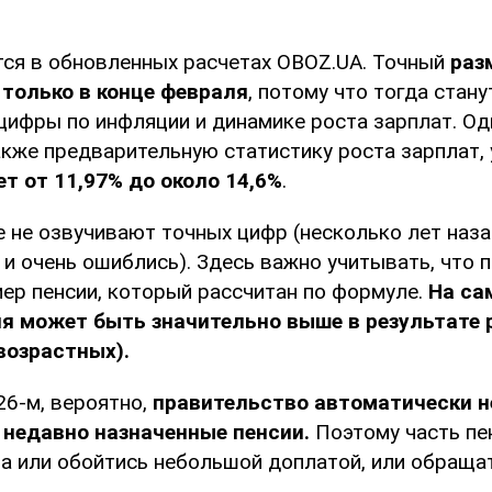
тся в обновленных расчетах OBOZ.UA. Точный
раз
 только в конце февраля
, потому что тогда стан
цифры по инфляции и динамике роста зарплат. Од
акже предварительную статистику роста зарплат,
ет от 11,97% до около 14,6%
.
е не озвучивают точных цифр (несколько лет наз
 и очень ошиблись). Здесь важно учитывать, что 
мер пенсии, который рассчитан по формуле.
На са
ия может быть значительно выше в результате 
возрастных).
26-м, вероятно,
правительство автоматически н
 недавно назначенные пенсии.
Поэтому часть пе
а или обойтись небольшой доплатой, или обращат