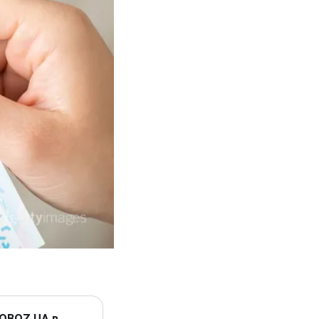
 OBOZ.UA в