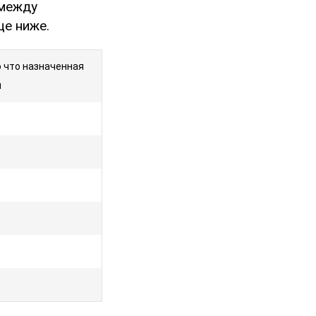
 между
це ниже.
 что назначенная
я