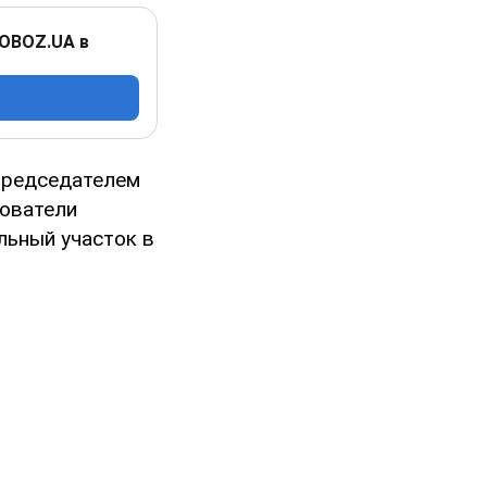
 OBOZ.UA в
 председателем
дователи
льный участок в