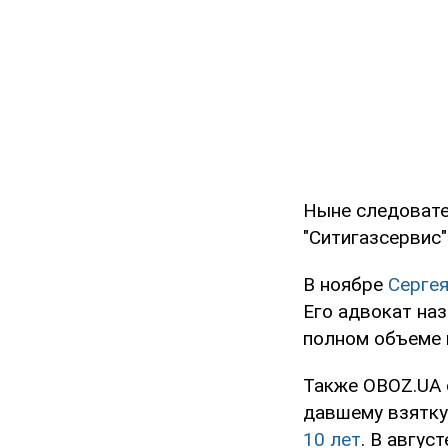
Ныне следовате
"Ситигазсервис
В ноябре
Серге
Его адвокат наз
полном объеме 
Также OBOZ.UA 
давшему взятку
10 лет
. В авгус