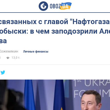
связанных с главой "Нафтогаза
обыски: в чем заподозрили Ал
ва
Кожемякин
Личные финансы
1
13,0 т.