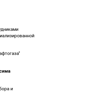
удниками
циализированной
афтогаза"
сима
бора и