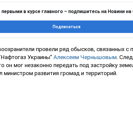
 первыми в курсе главного – подпишитесь на Новини на
Подписаться
воохранители провели ряд обысков, связанных с
"Нафтогаз Украины"
Алексеем Чернышовым
. Сле
то он мог незаконно передать под застройку земе
л министром развития громад и территорий.