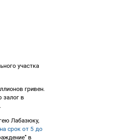
ьного участка
ллионов гривен.
р залог в
.
гею Лабазюку,
на срок от 5 до
раждение" в