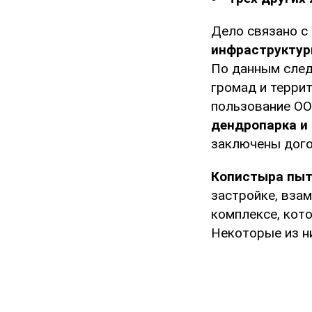
Дело связано с
инфраструктур
По данным след
громад и терри
пользование ОО
дендропарка и 
заключены дого
Копистыра пыт
застройке, вза
комплексе, кото
Некоторые из н