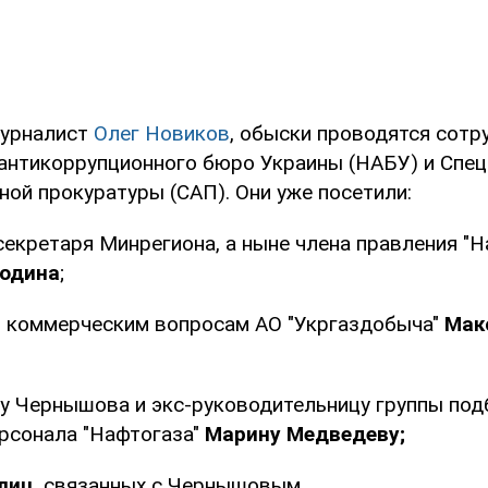
журналист
Олег Новиков
, обыски проводятся сотр
антикоррупционного бюро Украины (НАБУ) и Спе
ной прокуратуры (САП). Они уже посетили:
екретаря Минрегиона, а ныне члена правления "Н
лодина
;
о коммерческим вопросам АО "Укргаздобыча"
Мак
у Чернышова и экс-руководительницу группы под
рсонала "Нафтогаза"
Марину Медведеву;
 лиц
, связанных с Чернышовым.