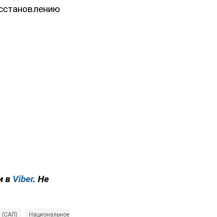
осстановлению
и в
Viber
. Не
 (САП)
Национальное агентство по вопросам предотвращения коррупции 