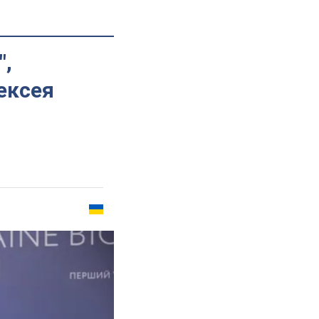
",
ексея