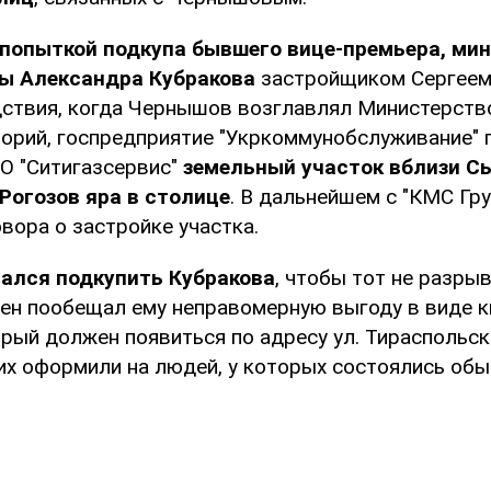
попыткой подкупа бывшего вице-премьера, ми
ы Александра Кубракова
застройщиком Сергеем
ствия, когда Чернышов возглавлял Министерств
торий, госпредприятие "Укркоммунобслуживание" 
О "Ситигазсервис"
земельный участок вблизи С
Рогозов яра в столице
. В дальнейшем с "КМС Гр
вора о застройке участка.
ался подкупить Кубракова
, чтобы тот не разры
мен пообещал ему неправомерную выгоду в виде 
рый должен появиться по адресу ул. Тираспольска
их оформили на людей, у которых состоялись обы