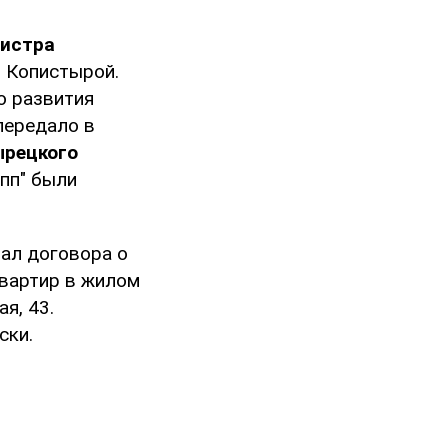
нистра
 Копистырой.
о развития
передало в
ырецкого
упп" были
вал договора о
квартир в жилом
я, 43.
ски.