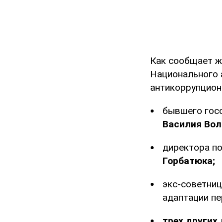
Как сообщает 
Национального 
антикоррупцион
бывшего госс
Василия Во
директора п
Горбатюка;
экс-советниц
адаптации пе
трех других