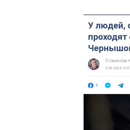
У людей, 
проходят 
Чернышо
Станислав 
3.06.2024 15:0
0