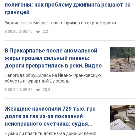
полигоны: как проблему джипинга решают за
границей
Украине не помешает взять пример со стран Европы
8.08.2026 05:10
2,2 т.
В Прикарпатье после аномальной
жары прошел сильный ливень:
дороги превратились в реки. Видео
Непогода обрушилась на Ивано-Франковскую
область и курортный Буковель
8.08.2026 09:27
28,3 т.
Женщине начислили 729 тыс. грн
долга за газ из-за показаний
неисправного счетчика: судья
вынес неожиданное решение
Нужно ли платить долг из-за доначисления