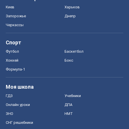
Киев
Харьков
Запорожье
Днепр
Черкассы
Спорт
Футбол
Баскетбол
Хоккей
Бокс
Формула-1
Моя школа
ГДЗ
Учебники
Онлайн уроки
ДПА
ЗНО
НМТ
СНГ решебники