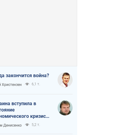
да закончится война?
6,1 т.
 Христензен
аина вступила в
тояние
номического кризиса.
ь ли свет в конце
5,2 т.
м Денисенко
неля?