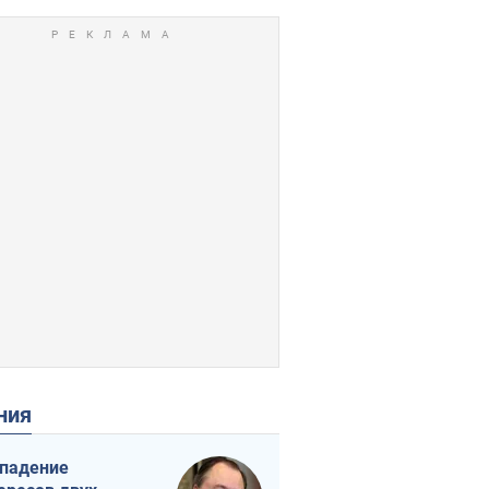
ения
падение