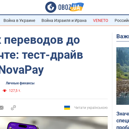
Война в Украине
Война Израиля и Ирана
VENETO
Россий
Важ
 переводов до
чте: тест-драйв
NovaPay
Личные финансы
127,5 т.
Читати українською
Знач
спец
проб