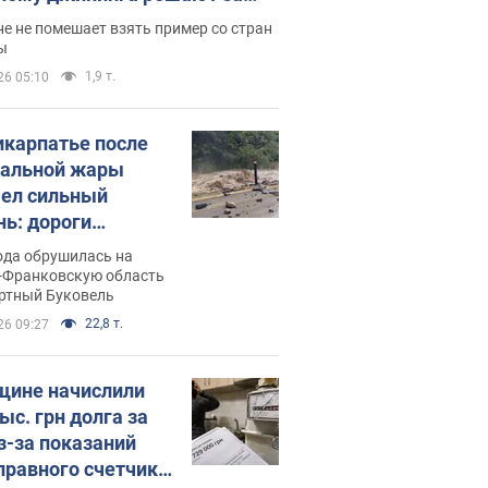
ицей
е не помешает взять пример со стран
ы
1,9 т.
26 05:10
икарпатье после
альной жары
ел сильный
нь: дороги
ратились в реки.
ода обрушилась на
о
-Франковскую область
ортный Буковель
22,8 т.
26 09:27
ине начислили
ыс. грн долга за
из-за показаний
правного счетчика: