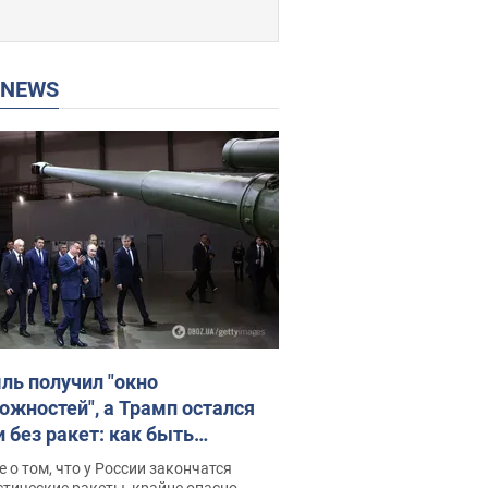
P NEWS
ль получил "окно
ожностей", а Трамп остался
и без ракет: как быть
ине? Интервью с Мельником
 о том, что у России закончатся
тические ракеты, крайне опасно,