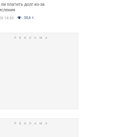
я вынес
ли платить долг из-за
иданное решение
исления
30,6 т.
26 14:43