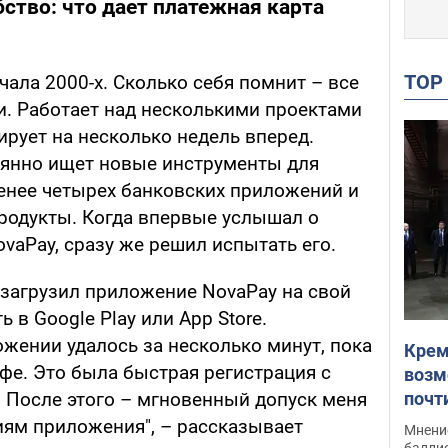
ство: что дает платежная карта
TO
чала 2000-х. Сколько себя помнит – все
и. Работает над несколькими проектами
рует на несколько недель вперед.
оянно ищет новые инструменты для
менее четырех банковских приложений и
родукты. Когда впервые услышал о
aPay, сразу же решил испытать его.
 загрузил приложение NovaPay на свой
 в Google Play или App Store.
жении удалось за несколько минут, пока
Крем
фе. Это была быстрая регистрация с
возм
почт
 После этого – мгновенный допуск меня
Укра
иям приложения", – рассказывает
Мнение
баллис