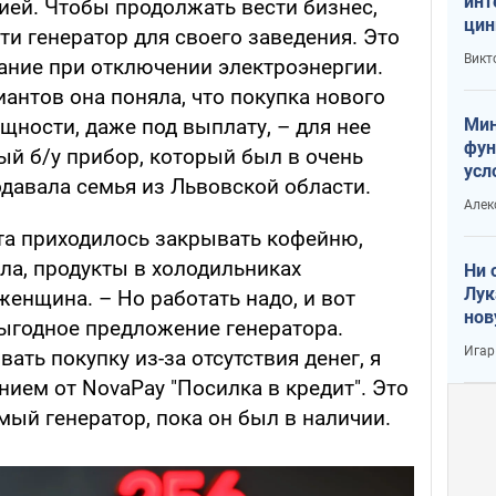
инт
ией. Чтобы продолжать вести бизнес,
цин
и генератор для своего заведения. Это
или
Викт
ание при отключении электроэнергии.
Тра
антов она поняла, что покупка нового
Мин
щности, даже под выплату, – для нее
фун
ый б/у прибор, который был в очень
усл
одавала семья из Львовской области.
вое
Алек
ета приходилось закрывать кофейню,
ла, продукты в холодильниках
Ни 
Лук
женщина. – Но работать надо, и вот
нов
выгодное предложение генератора.
Игар
ать покупку из-за отсутствия денег, я
ием от NovaPay "Посилка в кредит". Это
ый генератор, пока он был в наличии.