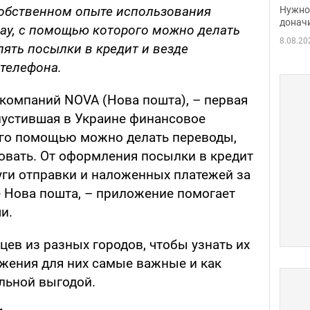
судь
обственном опыте использования
Нужно 
неож
донач
ay, с помощью которого можно делать
8.08.20
ять посылки в кредит и везде
телефона.
 компаний NOVA (Нова пошта), – первая
пустившая в Украине финансовое
его помощью можно делать переводы,
овать. От оформления посылки в кредит
уги отправки и наложенных платежей за
 Нова пошта, – приложение помогает
и.
ев из разных городов, чтобы узнать их
жения для них самые важные и как
льной выгодой.