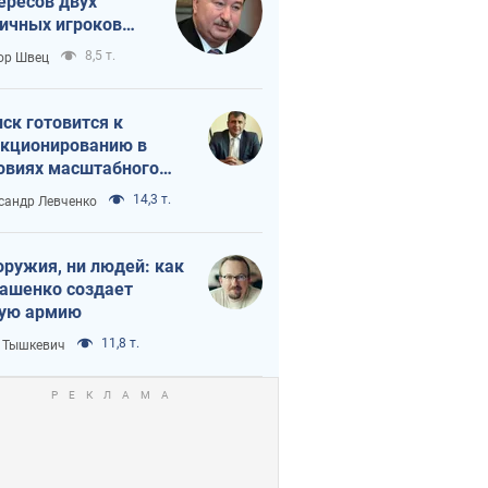
ересов двух
ичных игроков
 тайный план
8,5 т.
ор Швец
мпа и Путина?
ск готовится к
кционированию в
овиях масштабного
нного кризиса
14,3 т.
сандр Левченко
оружия, ни людей: как
ашенко создает
ую армию
11,8 т.
 Тышкевич