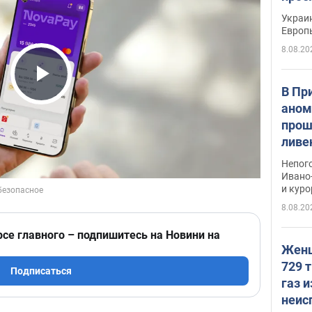
гран
Украин
Европ
8.08.20
В Пр
Play Video
аном
прош
ливе
прев
Непог
Виде
Ивано
и кур
8.08.20
рсе главного – подпишитесь на Новини на
Женщ
729 т
Подписаться
газ 
неис