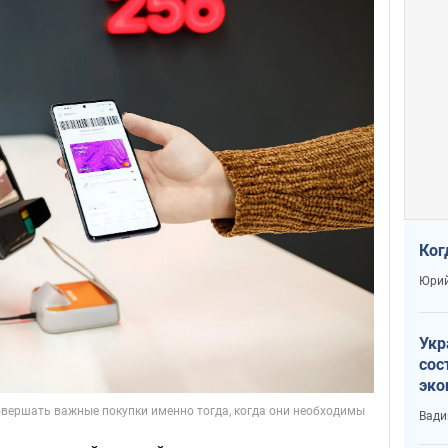
Ког
Юрий
Укр
сос
эко
Ест
Вади
тун