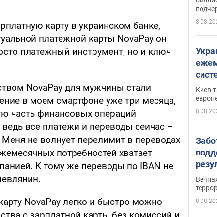
подче
8.08.20
рплатную карту в украинском банке,
туальной платежной карты NovaPay он
Укра
росто платежный инструмент, но и ключ
ежем
сист
Зеле
твом NovaPay для мужчины стали
Киев т
европ
ние в моем смартфоне уже три месяца,
8.08.20
ную часть финансовых операций
 ведь все платежи и переводы сейчас –
 Меня не волнует перелимит в переводах
Забо
подд
 ежемесячных потребностей хватает
резу
панией. К тому же переводы по IBAN не
обла
иевлянин.
Вечна
киев
терро
 карту NovaPay легко и быстро можно
8.08.20
ства с зарплатной карты без комиссий и