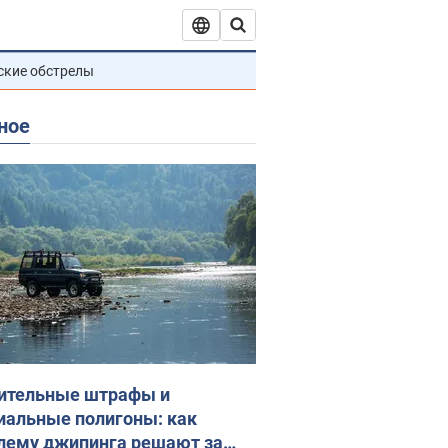
ские обстрелы
ное
ительные штрафы и
иальные полигоны: как
лему джипинга решают за