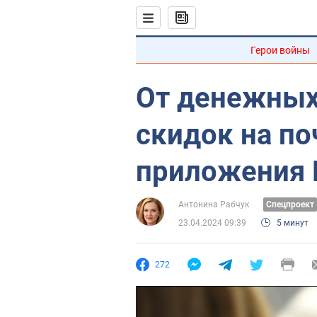
Герои войны
От денежных
скидок на по
приложения 
Антонина Рабчук
Спецпроект
23.04.2024 09:39
5 минут
272