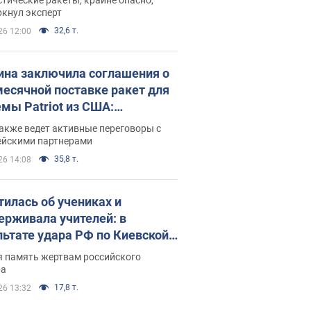
ркнул эксперт
32,6 т.
26 12:00
ина заключила соглашения о
есячной поставке ракет для
емы Patriot из США:
нский раскрыл подробности
акже ведет активные переговоры с
ейскими партнерами
35,8 т.
26 14:08
тилась об учениках и
ерживала учителей: в
льтате удара РФ по Киевской
сти погибли директор
я память жертвам российского
ского лицея, её муж и внук
ра
17,8 т.
26 13:32