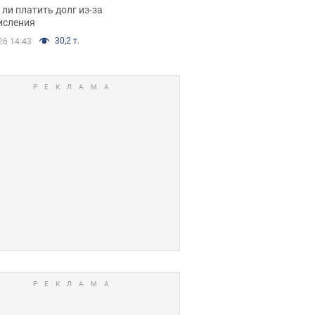
я вынес
ли платить долг из-за
иданное решение
исления
30,2 т.
26 14:43