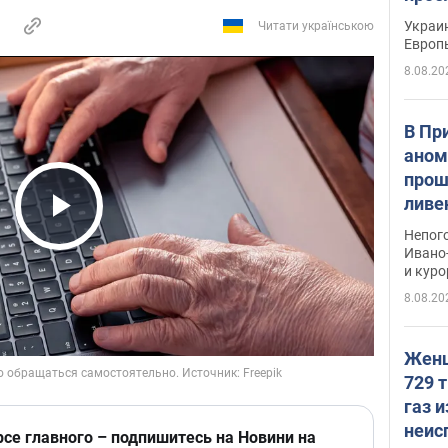
гран
Украин
Читати українською
Европ
8.08.20
В Пр
аном
прош
ливе
прев
Play Video
Непог
Виде
Ивано
и кур
8.08.20
Женщ
729 т
газ 
неис
рсе главного – подпишитесь на Новини на