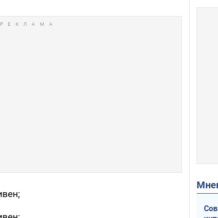
Мн
ивен;
Сов
ивен;