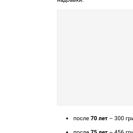
после
70 лет
– 300 гр
после
75 лет
– 456 гр