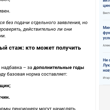
инт
цин
ивен.
или
Викт
Тра
я без подачи отдельного заявления, но
Мин
роверять, действительно ли они
фун
ии.
усл
вое
Алек
ный стаж: кто может получить
Ни 
Лук
 надбавка – за
дополнительные годы
нов
оду базовая норма составляет:
Игар
нщин;
жчин.
нормы пенсионеру могут начислять