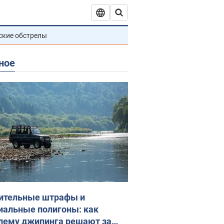
ские обстрелы
ное
ительные штрафы и
иальные полигоны: как
лему джипинга решают за