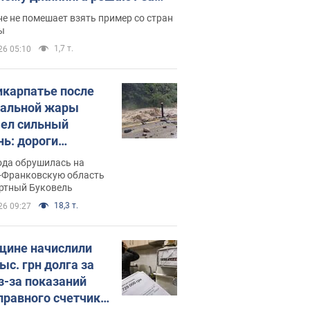
ицей
е не помешает взять пример со стран
ы
1,7 т.
26 05:10
икарпатье после
альной жары
ел сильный
нь: дороги
ратились в реки.
ода обрушилась на
о
-Франковскую область
ортный Буковель
18,3 т.
26 09:27
ине начислили
ыс. грн долга за
из-за показаний
правного счетчика: