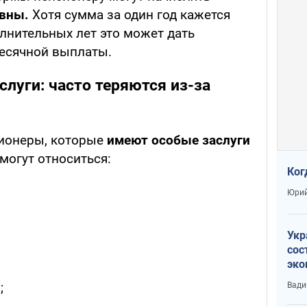
ивны.
Хотя сумма за один год кажется
лнительных лет это может дать
есячной выплаты.
слуги: часто теряются из-за
сионеры, которые
имеют особые заслуги
могут относиться:
Ког
Юрий
Укр
сос
эко
Ест
;
Вади
тун