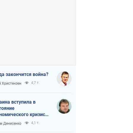
да закончится война?
4,7 т.
 Христензен
аина вступила в
тояние
номического кризиса.
ь ли свет в конце
4,1 т.
м Денисенко
неля?