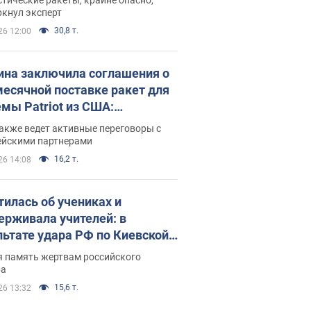
ркнул эксперт
30,8 т.
26 12:00
ина заключила соглашения о
есячной поставке ракет для
емы Patriot из США:
нский раскрыл подробности
акже ведет активные переговоры с
ейскими партнерами
16,2 т.
26 14:08
тилась об учениках и
ерживала учителей: в
льтате удара РФ по Киевской
сти погибли директор
я память жертвам российского
ского лицея, её муж и внук
ра
15,6 т.
26 13:32