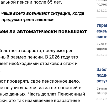
льной пенсии после 65 лет.
подче
8.08.20
й чаще всего возникают ситуации, когда
 предусмотрено законом.
Укра
всем ли автоматически повышают
ежем
сист
Зеле
Киев т
европ
5-летнего возраста, предусмотрен
8.08.20
ый размер пенсии. В 2026 году это
имеет необходимый страховой стаж и
Забо
.
подд
резу
ют проверять свое пенсионное дело,
обла
 не учитывается из-за неточностей в
Вечна
киев
терро
ных данных. Часть доплат Пенсионный
8.08.20
ски, это так называемые возрастные