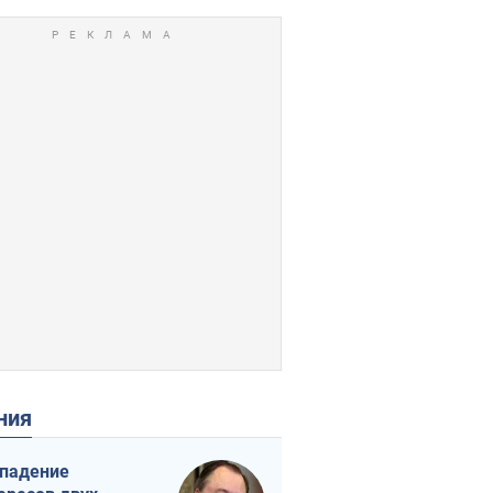
ения
падение