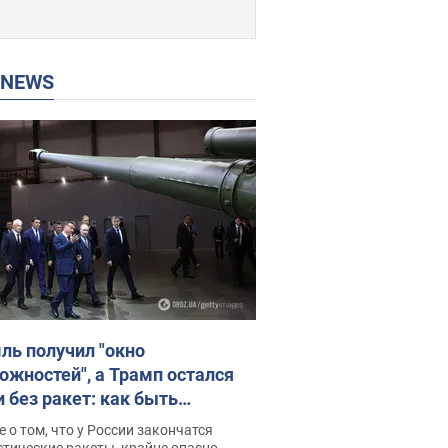
P NEWS
ль получил "окно
ожностей", а Трамп остался
и без ракет: как быть
ине? Интервью с Мельником
 о том, что у России закончатся
тические ракеты, крайне опасно,