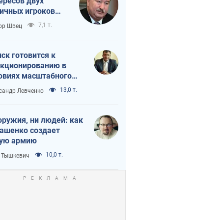
ересов двух
ичных игроков
 тайный план
7,1 т.
ор Швец
мпа и Путина?
ск готовится к
кционированию в
овиях масштабного
нного кризиса
13,0 т.
сандр Левченко
оружия, ни людей: как
ашенко создает
ую армию
10,0 т.
 Тышкевич