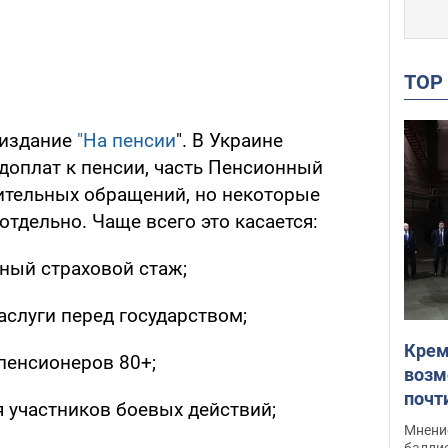
TO
 издание
"На пенсии
". В Украине
доплат к пенсии, часть Пенсионный
ительных обращений, но некоторые
тдельно. Чаще всего это касается:
ный страховой стаж;
аслуги перед государством;
Крем
 пенсионеров 80+;
возм
почт
 участников боевых действий;
Укра
Мнение
баллис