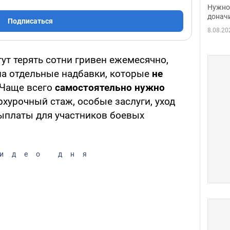
судь
Нужно 
неож
донач
Подписаться
8.08.20
ут терять сотни гривен ежемесячно,
 на отдельные надбавки, которые
не
Чаще всего
самостоятельно нужно
рхурочный стаж, особые заслуги, уход
выплаты для участников боевых
идео дня