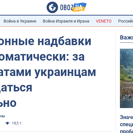
Война в Украине
Война Израиля и Ирана
VENETO
Россий
Важ
ионные надбавки
оматически: за
атами украинцам
аться
ьно
Знач
нсы
спец
18,5 т.
проб