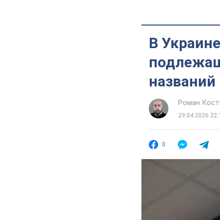
В Украин
подлежащ
названий
Роман Кос
29.04.2026 22:
0