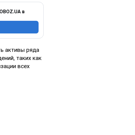
 OBOZ.UA в
ь активы ряда
ений, таких как
изации всех