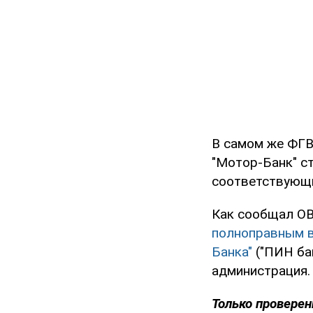
В самом же Ф
"Мотор-Банк" с
соответствующ
Как сообщал OB
полноправным в
Банка"
("ПИН бан
администрация.
Только проверен