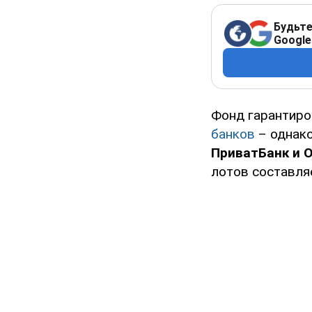
Будьте
Google
Фонд гарантиро
банков
– однако
ПриватБанк и О
лотов составляе