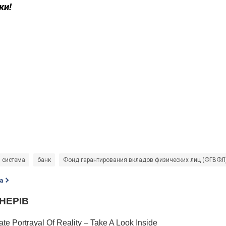
ки!
 система
банк
Фонд гарантирования вкладов физических лиц (ФГВФЛ
а