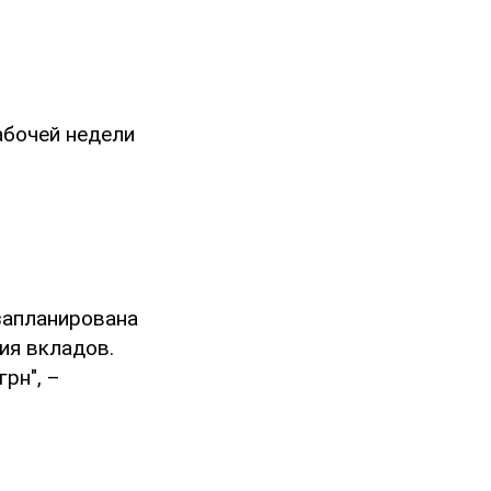
рабочей недели
 запланирована
ия вкладов.
рн", –