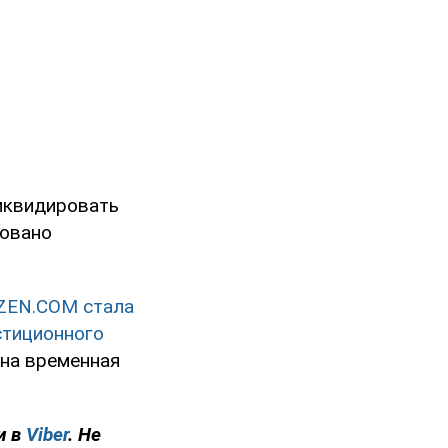
ликвидировать
ровано
 ZEN.COM стала
стиционного
ена временная
и в
Viber
. Не