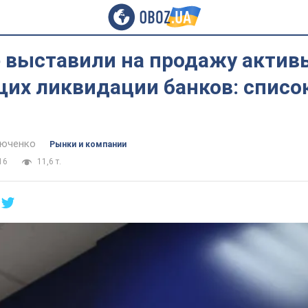
е выставили на продажу актив
их ликвидации банков: списо
тюченко
Рынки и компании
16
11,6 т.