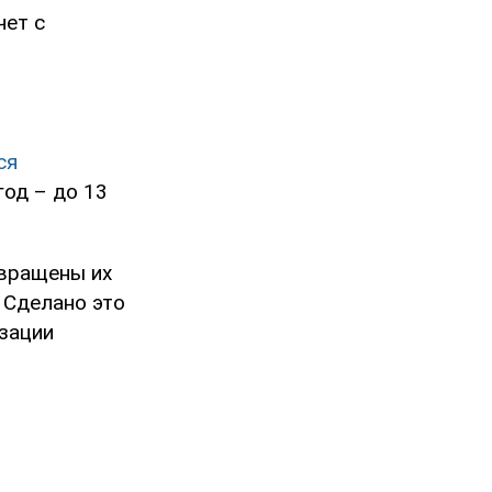
чет с
ся
год – до 13
звращены их
 Сделано это
изации