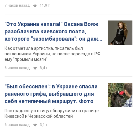
7 часов назад
11,9 т.
"Это Украина напала!" Оксана Вояж
разоблачила киевского поэта,
которого "зазомбировали": он даже
русского не знал, а теперь хочет
Как отметила артистка, писатель был
геноцида украинцев
поклонником Украины, но после переезда в РФ
ему "промыли мозги"
6 часов назад
8,4 т.
"Был обессилен": в Украине спасли
раненого грифа, выбравшего для
себя нетипичный маршрут. Фото
Пострадавшую птицу обнаружили на границе
Киевской и Черкасской областей
6 часов назад
3,1 т.