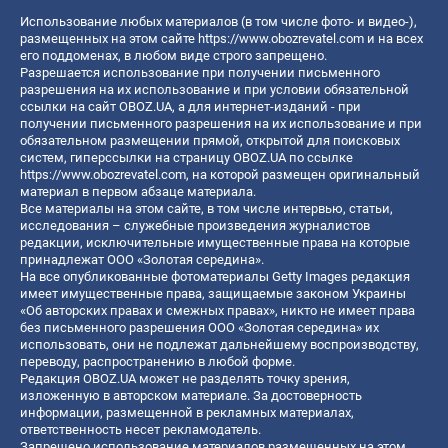
Использование любых материалов (в том числе фото- и видео-),
размещенных на этом сайте
https://www.obozrevatel.com
и на всех
его поддоменах, в любом виде строго запрещено.
Разрешается использование при получении письменного
разрешения на их использование и при условии обязательной
ссылки на сайт OBOZ.UA, а для интернет-изданий - при
получении письменного разрешения на их использование и при
обязательном размещении прямой, открытой для поисковых
систем, гиперссылки на страницу OBOZ.UA по ссылке
https://www.obozrevatel.com
, на которой размещен оригинальный
материал в первом абзаце материала.
Все материалы на этом сайте, в том числе интервью, статьи,
исследования – служебные произведения журналистов
редакции, исключительные имущественные права на которые
принадлежат ООО «Золотая середина».
На все опубликованные фотоматериалы Getty Images редакция
имеет имущественные права, защищаемые законом Украины
«Об авторских правах и смежных правах», никто не имеет права
без письменного разрешения ООО «Золотая середина» их
использовать, они не подлежат дальнейшему воспроизводству,
переводу, распространению в любой форме.
Редакция OBOZ.UA может не разделять точку зрения,
изложенную в авторском материале. За достоверность
информации, размещенной в рекламных материалах,
ответственность несет рекламодатель.
Запрещено использование материалов размещенных на этом