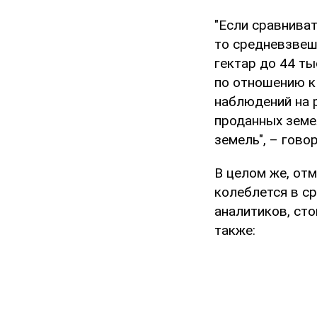
"Если сравнива
то средневзвеше
гектар до 44 ты
по отношению к
наблюдений на р
проданных земел
земель", – гово
В целом же, от
колеблется в ср
аналитиков, сто
также: