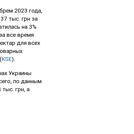
брем 2023 года,
37 тыс. грн за
ратилась на 3%
за все время
гектар для всех
товарных
(
KSE
).
нах Украины
сего, по данным
тыс. грн, а