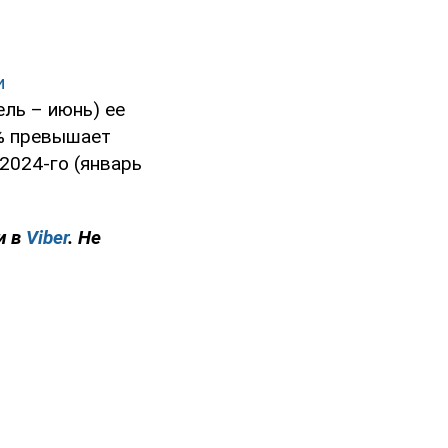
и
рель – июнь) ее
1% превышает
 2024-го (январь
и в
Viber
. Не