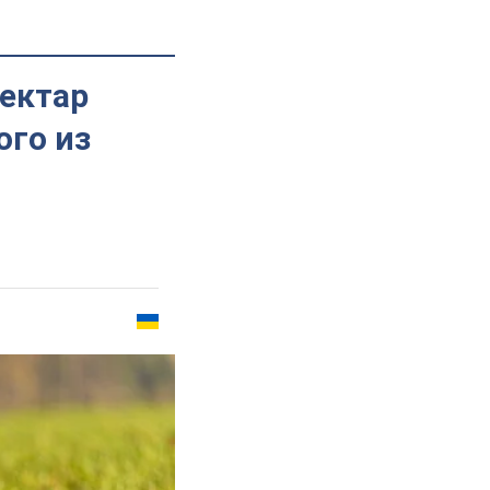
гектар
ого из