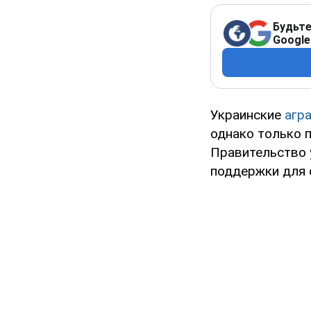
Будьте
Google
Украинские
агр
однако только 
Правительство 
поддержки для 