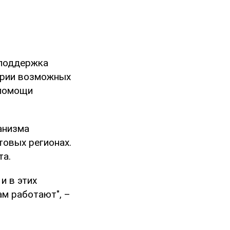
 поддержка
ории возможных
 помощи
анизма
товых регионах.
та.
и в этих
м работают", –