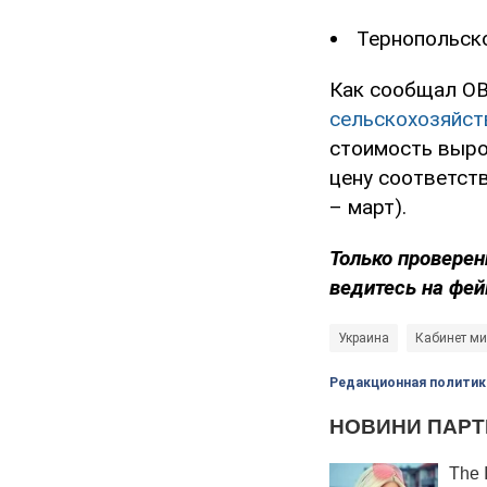
Тернопольской
Как сообщал OB
сельскохозяйст
стоимость вырос
цену соответств
– март).
Только проверен
ведитесь на фей
Украина
Кабинет ми
Редакционная политик