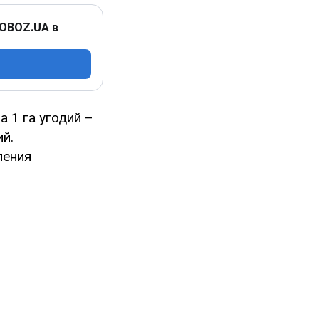
 OBOZ.UA в
а 1 га угодий –
й.
ления