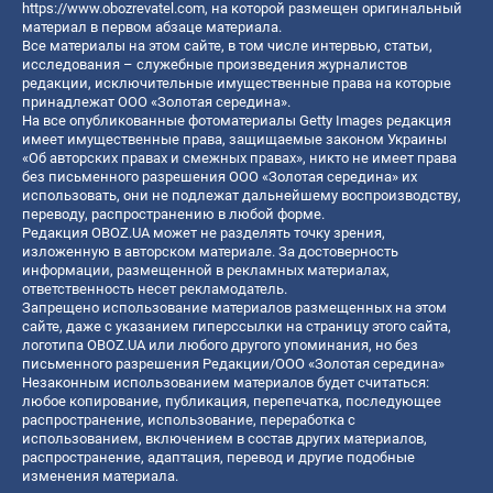
https://www.obozrevatel.com
, на которой размещен оригинальный
материал в первом абзаце материала.
Все материалы на этом сайте, в том числе интервью, статьи,
исследования – служебные произведения журналистов
редакции, исключительные имущественные права на которые
принадлежат ООО «Золотая середина».
На все опубликованные фотоматериалы Getty Images редакция
имеет имущественные права, защищаемые законом Украины
«Об авторских правах и смежных правах», никто не имеет права
без письменного разрешения ООО «Золотая середина» их
использовать, они не подлежат дальнейшему воспроизводству,
переводу, распространению в любой форме.
Редакция OBOZ.UA может не разделять точку зрения,
изложенную в авторском материале. За достоверность
информации, размещенной в рекламных материалах,
ответственность несет рекламодатель.
Запрещено использование материалов размещенных на этом
сайте, даже с указанием гиперссылки на страницу этого сайта,
логотипа OBOZ.UA или любого другого упоминания, но без
письменного разрешения Редакции/ООО «Золотая середина»
Незаконным использованием материалов будет считаться:
любое копирование, публикация, перепечатка, последующее
распространение, использование, переработка с
использованием, включением в состав других материалов,
распространение, адаптация, перевод и другие подобные
изменения материала.