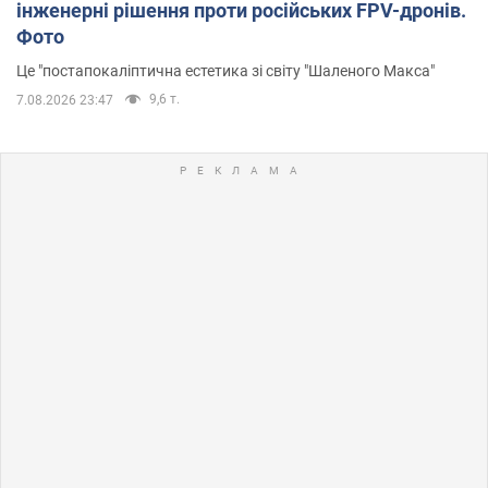
інженерні рішення проти російських FPV-дронів.
Фото
Це "постапокаліптична естетика зі світу "Шаленого Макса"
9,6 т.
7.08.2026 23:47