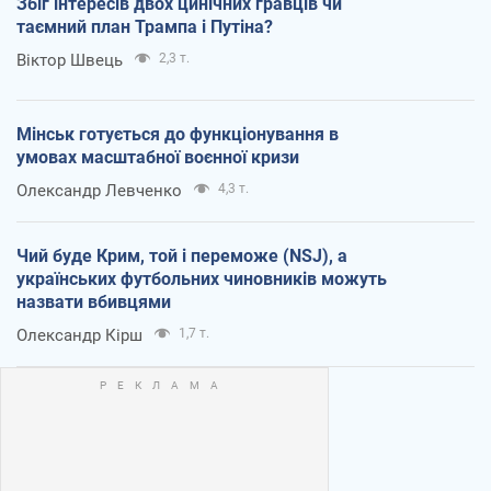
Збіг інтересів двох цинічних гравців чи
таємний план Трампа і Путіна?
Віктор Швець
2,3 т.
Мінськ готується до функціонування в
умовах масштабної воєнної кризи
Олександр Левченко
4,3 т.
Чий буде Крим, той і переможе (NSJ), а
українських футбольних чиновників можуть
назвати вбивцями
Олександр Кірш
1,7 т.