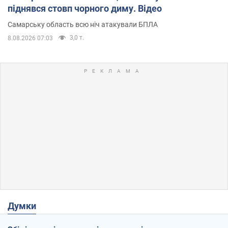
піднявся стовп чорного диму. Відео
Самарську область всю ніч атакували БПЛА
3,0 т.
8.08.2026 07:03
Думки