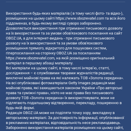
Використання будь-яких матеріалів ( в тому числі фото- та відео-),
розміщених на цьому сайті
https://www.obozrevatel.com
та всіх його
піддоменах, в будь-якому вигляді суворо заборонено.
Дозволяється використання при отриманні письмового дозволу
на їх використання та за умови обов'язкового посилання на сайт
OBOZ.UA, а для інтернет-видань - при отриманні письмового
дозволу на їх використання та за умови обов'язкового
розміщення прямого, відкритого для пошукових систем,
гіперпосилання на сторінку OBOZ.UA за посиланням
https://www.obozrevatel.com
, на якій розміщено оригінальний
матеріал в першому абзаці матеріалу.
Всі матеріали на цьому сайті, в тому числі інтерв’ю, статті,
дослідження – є службовими творами журналістів редакції,
виключні майнові права на які належать ТОВ «Золота середина».
На всі опубліковані фотоматеріали Getty Images редакція має
майнові права, які захищаються законом України «Про авторські
права та суміжні права», ніхто не має права без письмового
дозволу ТОВ «Золота середина» їх використовувати, вони не
підлягають подальшому відтворенню, перекладу, поширенню в
будь-якій формі.
Редакція OBOZ.UA може не поділяти точку зору, викладену в
авторському матеріалі. За достовірність інформації, опублікованої
в рекламних матеріалах, відповідальність несе рекламодавець.
Заборонено використання матеріалів розміщених на цьому сайті,