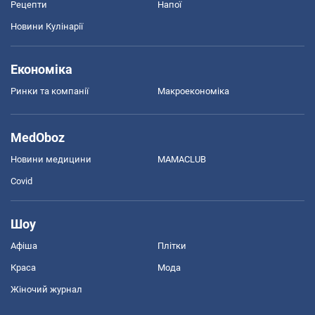
Рецепти
Напої
Новини Кулінарії
Економіка
Ринки та компанії
Макроекономіка
MedOboz
Новини медицини
MAMACLUB
Covid
Шоу
Афіша
Плітки
Краса
Мода
Жіночий журнал