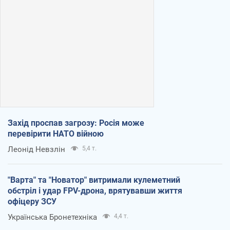
Захід проспав загрозу: Росія може
перевірити НАТО війною
Леонід Невзлін
5,4 т.
"Варта" та "Новатор" витримали кулеметний
обстріл і удар FPV-дрона, врятувавши життя
офіцеру ЗСУ
Українська Бронетехніка
4,4 т.