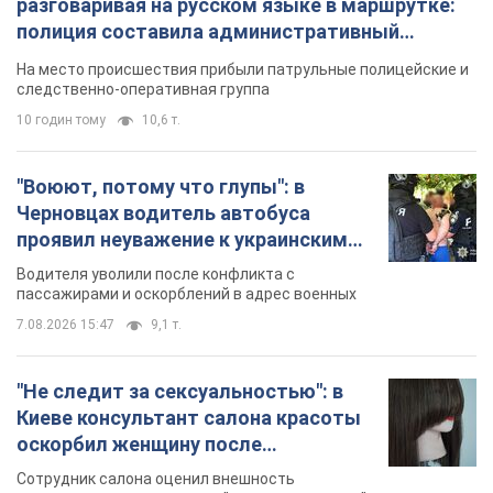
разговаривая на русском языке в маршрутке:
полиция составила административный
протокол. Видео
На место происшествия прибыли патрульные полицейские и
следственно-оперативная группа
10 годин тому
10,6 т.
"Воюют, потому что глупы": в
Черновцах водитель автобуса
проявил неуважение к украинским
военным и поплатился за это.
Водителя уволили после конфликта с
Видео
пассажирами и оскорблений в адрес военных
7.08.2026 15:47
9,1 т.
"Не следит за сексуальностью": в
Киеве консультант салона красоты
оскорбил женщину после
химиотерапии, разгорелся скандал.
Сотрудник салона оценил внешность