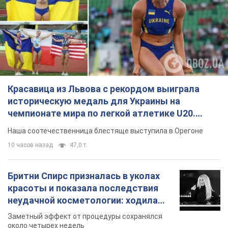
чемпионате мира по легкой атлетике U20.
Видео
Наша соотечественница блестяще выступила в Орегоне
10 часов назад
47,0 т.
Бритни Спирс призналась в уколах
красоты и показала последствия
неудачной косметологии: ходила
так почти месяц
Заметный эффект от процедуры сохранялся
около четырех недель
6 часов назад
1,8 т.
В 16–17 лет могла целый день не
есть: украинская модель Кристина
Пономар рассказала о страшной
стороне модельной карьеры
Модель рассказала, какие гонорары получают
ее коллеги