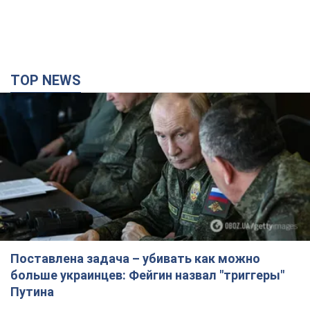
Поставлена задача – убивать как можно
больше украинцев: Фейгин назвал "триггеры"
Путина
У агрессора есть только две опции принуждения Украины к
капитуляции
3 часа назад
19,0 т.
В Молдове прогремел мощный взрыв: на
месте обнаружили обломки боевого дрона
После инцидента на месте начался пожар растительности
2 часа назад
11,5 т.