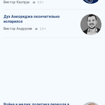
Война и медиа: политика перешла в
соцсети, а СМИ играют по правилам
YouTube
Павел Казарин
1,6 т.
В плену собственных мифов: как
Константиновка стала главной
идеологической ловушкой для
российских оккупантов