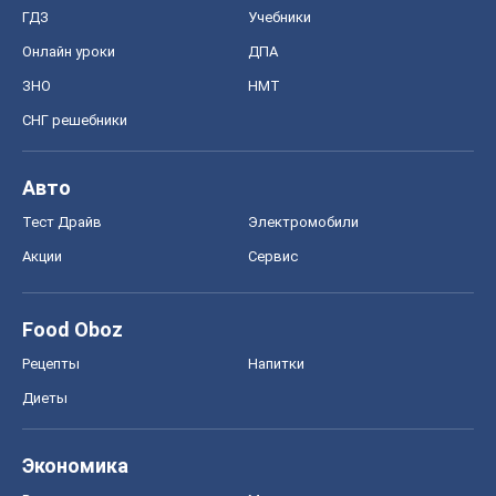
Тест Драйв
Электромобили
Акции
Сервис
Food Oboz
Рецепты
Напитки
Диеты
Экономика
Рынки и компании
Mакроэкономика
MedOboz
Новости медицины
MAMACLUB
Шоу
Афиша
Сплетни