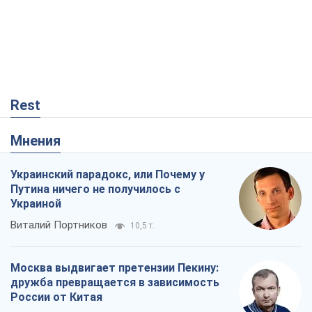
Мнения
Украинский парадокс, или Почему у
Путина ничего не получилось с
Украиной
Виталий Портников
10,5 т.
Москва выдвигает претензии Пекину:
дружба превращается в зависимость
России от Китая
Виктор Каспрук
9,0 т.
Дух Анкориджа окончательно
испарился
Виктор Андрусив
2,9 т.