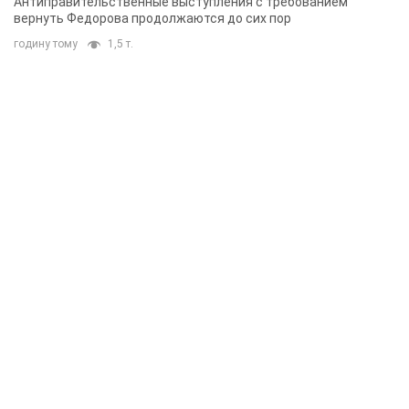
Антиправительственные выступления с требованием
вернуть Федорова продолжаются до сих пор
годину тому
1,5 т.