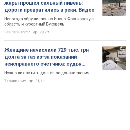
жары прошел сильный ливень:
дороги превратились в реки. Видео
Непогода обрушилась на Ивано-Франковскую
область и курортный Буковель
8.08.2026 09:27
28,2 т.
Женщине начислили 729 тыс. грн
долга за газ из-за показаний
неисправного счетчика: судья
вынес неожиданное решение
Нужно ли платить долг из-за доначисления
7 годин тому
31,1 т.