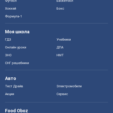
Футбол
Баскетбол
Хоккей
Бокс
Формула-1
Моя школа
ГДЗ
Учебники
Онлайн уроки
ДПА
ЗНО
НМТ
СНГ решебники
Авто
Тест Драйв
Электромобили
Акции
Сервис
Food Oboz