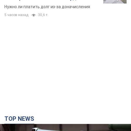
вынес неожиданное решение
Нужно ли платить долг из-за доначисления
5 часов назад
30,6 т.
TOP NEWS