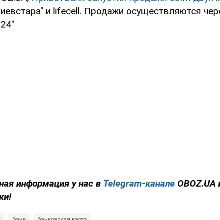
иевстара" и lifecell. Продажи осуществляются чер
24"
ная информация у нас в
Telegram-канале
OBOZ.UA 
ки!
к
банк
банковская карта