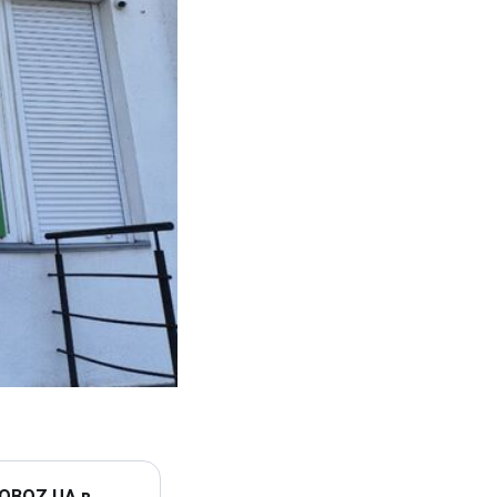
 OBOZ.UA в