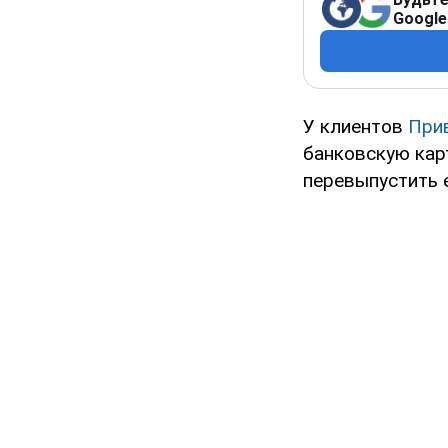
Google
У клиентов
При
банковскую карт
перевыпустить е