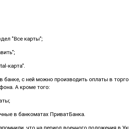
здел "Все карты";
вить";
tal-карта".
в банке, с ней можно производить оплаты в торго
она. А кроме того:
аты;
чные в банкоматах ПриватБанка.
апомнили, что на период военного положения в Ук