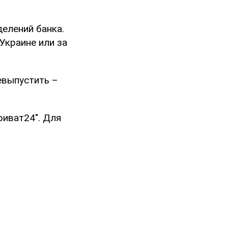
делений банка.
Украине или за
евыпустить –
риват24". Для