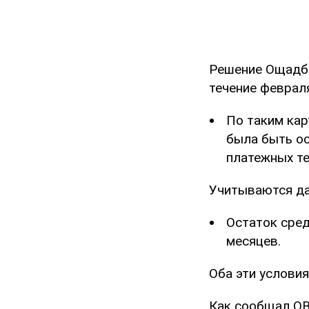
Решение Ощадбан
течение февраля
По таким кар
была быть ос
платежных те
Учитываются да
Остаток сред
месяцев.
Оба эти услови
Как сообщал O