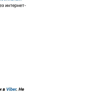
ез интернет-
и в
Viber
. Не