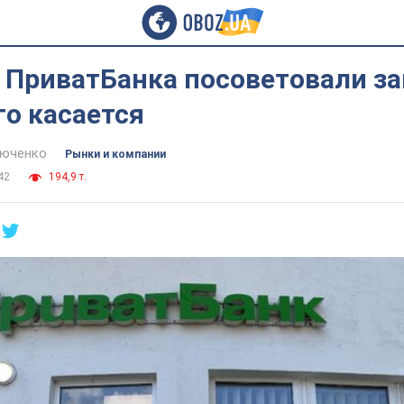
 ПриватБанка посоветовали з
го касается
тюченко
Рынки и компании
42
194,9 т.