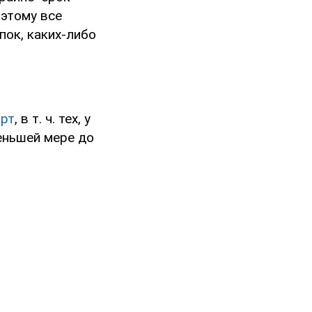
оэтому все
пок, каких-либо
арт
, в т. ч. тех, у
еньшей мере до