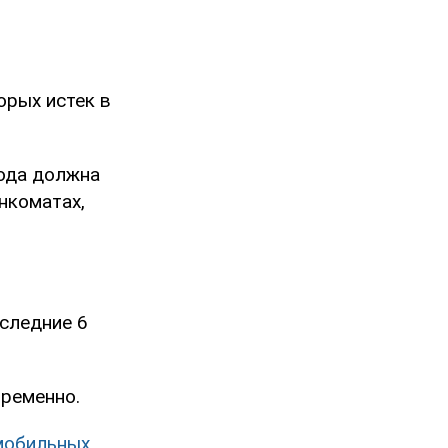
орых истек в
года должна
анкоматах,
оследние 6
временно.
мобильных