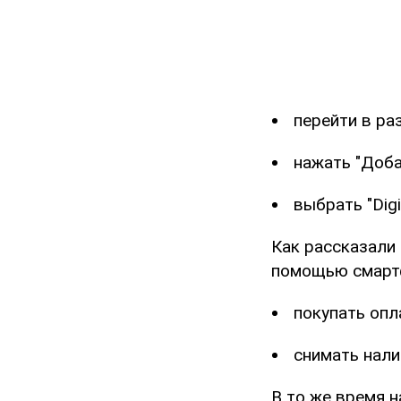
перейти в ра
нажать "Доба
выбрать "Digi
Как рассказали 
помощью смартф
покупать опл
снимать нали
В то же время н