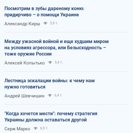
Посмотрим в зубы дареному коню:
придирчиво – о помощи Украине
Александр Кирш
5,9 т.
Между ужасной войной и еще худшим миром
на условиях агрессора, или Безысходность –
тоже оружие России
Алексей Копытько
5,4 т.
Лестница эскалации войны: к чему нам
нужно готовиться
Андрей Шевчишин
6,4 т.
"Когда хочется мести": почему стратегия
Украины должна оставаться другой
Серж Марко
6,9 т.