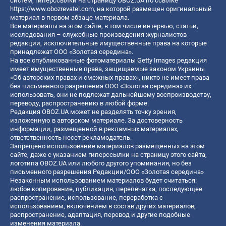
систем, гиперссылки на страницу OBOZ.UA по ссылке
https://www.obozrevatel.com
, на которой размещен оригинальный
материал в первом абзаце материала.
Все материалы на этом сайте, в том числе интервью, статьи,
исследования – служебные произведения журналистов
редакции, исключительные имущественные права на которые
принадлежат ООО «Золотая середина».
На все опубликованные фотоматериалы Getty Images редакция
имеет имущественные права, защищаемые законом Украины
«Об авторских правах и смежных правах», никто не имеет права
без письменного разрешения ООО «Золотая середина» их
использовать, они не подлежат дальнейшему воспроизводству,
переводу, распространению в любой форме.
Редакция OBOZ.UA может не разделять точку зрения,
изложенную в авторском материале. За достоверность
информации, размещенной в рекламных материалах,
ответственность несет рекламодатель.
Запрещено использование материалов размещенных на этом
сайте, даже с указанием гиперссылки на страницу этого сайта,
логотипа OBOZ.UA или любого другого упоминания, но без
письменного разрешения Редакции/ООО «Золотая середина»
Незаконным использованием материалов будет считаться:
любое копирование, публикация, перепечатка, последующее
распространение, использование, переработка с
использованием, включением в состав других материалов,
распространение, адаптация, перевод и другие подобные
изменения материала.