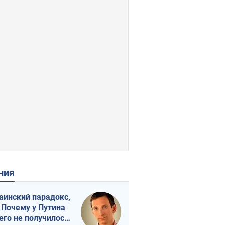
ения
аинский парадокс,
 Почему у Путина
его не получилось