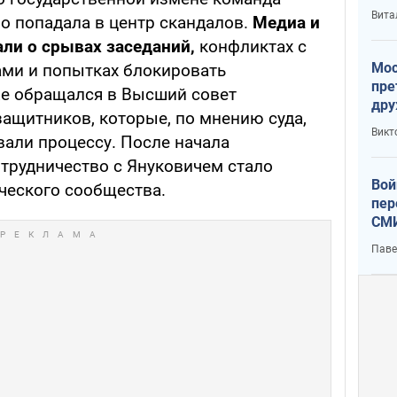
с У
Вита
о попадала в центр скандалов.
Медиа и
ли о срывах заседаний,
конфликтах с
Мос
ми и попытках блокировать
пре
же обращался в Высший совет
дру
защитников, которые, по мнению суда,
зав
Викт
вали процессу. После начала
Кит
трудничество с Януковичем стало
Вой
ческого сообщества.
пер
СМИ
You
Паве