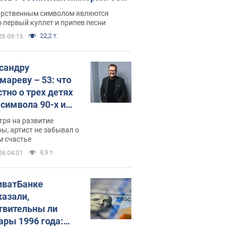
 не рассказывают в школе
арственным символом являются
 первый куплет и припев песни
22,2 т.
26 09:15
сандру
мареву – 53: что
стно о трех детях
-символа 90-х и
они выглядят
тря на развитие
ы, артист не забывал о
м счастье
8,9 т.
26 04:01
иватБанке
казали,
твительны ли
ары 1996 года: