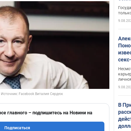
этом
Госуд
только
9.08.20
Алек
Поно
изве
секс
как 
Несмо
карьер
лично
9.08.20
В Пр
расс
рсе главного – подпишитесь на Новини на
дейс
долл
Подписаться