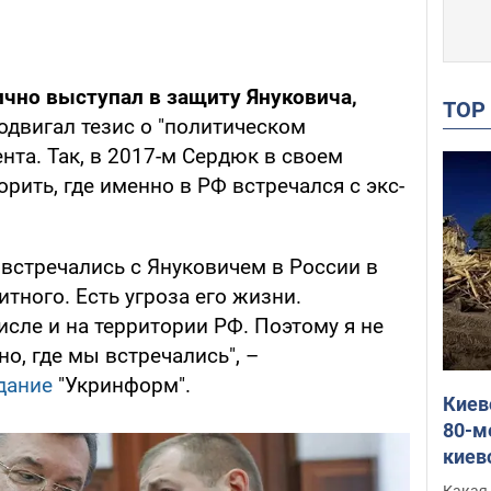
ично выступал в защиту Януковича,
TO
одвигал тезис о "политическом
нта. Так, в 2017-м Сердюк в своем
рить, где именно в РФ встречался с экс-
ы встречались с Януковичем в России в
тного. Есть угроза его жизни.
исле и на территории РФ. Поэтому я не
о, где мы встречались", –
дание
"Укринформ".
Киев
80-м
киев
оста
Какая 