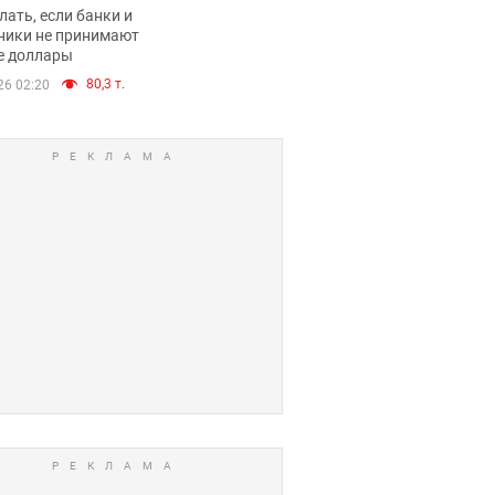
имают ли
лать, если банки и
нники и банки
ники не принимают
е доллары
е купюры
80,3 т.
26 02:20