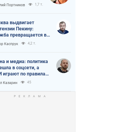
краиной
1,7 т.
лий Портников
ква выдвигает
тензии Пекину:
жба превращается в
исимость России от
4,2 т.
ор Каспрук
ая
на и медиа: политика
ешла в соцсети, а
 играют по правилам
Tube
45
л Казарин