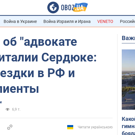
Война в Украине
Война Израиля и Ирана
VENETO
Россий
Важ
 об "адвокате
Виталии Сердюке:
ездки в РФ и
лиенты
и
6,9 т.
Како
гимн
Читати українською
боял