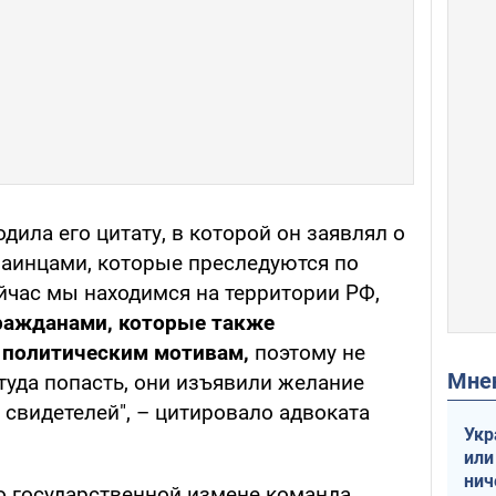
дила его цитату, в которой он заявлял о
краинцами, которые преследуются по
йчас мы находимся на территории РФ,
гражданами, которые также
 политическим мотивам,
поэтому не
Мн
уда попасть, они изъявили желание
е свидетелей", – цитировало адвоката
Укр
или
нич
 о государственной измене команда