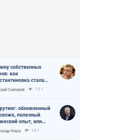
лену собственных
ов: как
стантиновка стала
вной идеологической
1,3 т.
рий Снегирев
ушкой для российских
упантов
рутинг: обновленный
похоже, полезный
жеский опыт, или
лектика
1,4 т.
сандр Кирш
бовательной трусости