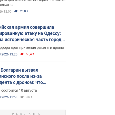
скреба "московского
тельства
ющего"
20,0 т.
26 12:00
ийская армия совершила
ированную атаку на Одессу:
ла историческая часть города,
 пострадавшие. Фото и видео
ррора враг применил ракеты и дроны
53,4 т.
8.2026 13:25
Болгарии вызвал
инского посла из-за
дента с дроном: что
зошло
 состоится 10 августа
3,6 т.
8.2026 11:58