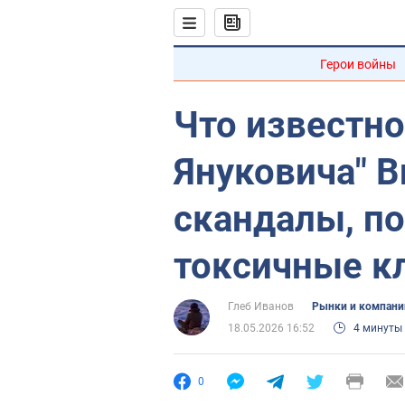
Герои войны
Что известно
Януковича" 
скандалы, по
токсичные к
Глеб Иванов
Рынки и компани
18.05.2026 16:52
4 минуты
0