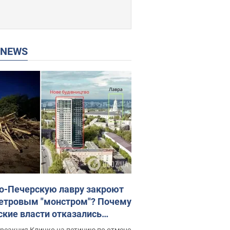
P NEWS
о-Печерскую лавру закроют
етровым "монстром"? Почему
ские власти отказались
новить строительство
реакция Кличко на петицию по отмене