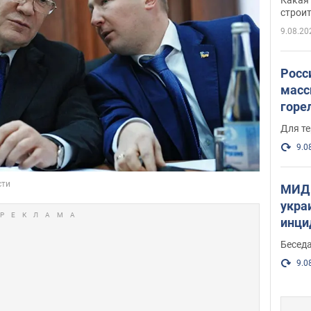
небо
строи
веру
9.08.20
Росс
масс
горе
есть
Для те
9.0
МИД 
укра
инци
прои
Беседа
9.0