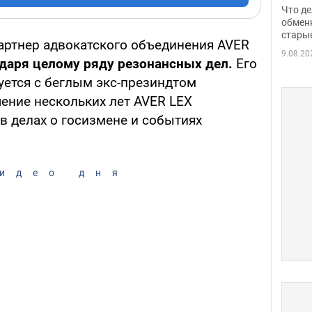
прин
Что де
обме
обмен
стары
таки
артнер адвокатского объединения AVER
9.08.20
даря целому ряду резонансных дел.
Его
уется с беглым экс-презиндтом
чение нескольких лет AVER LEX
в делах о госизмене и событиях
идео дня