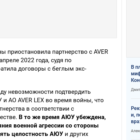
ы приостановила партнерство с AVER
апреле 2022 года, судя по
В п
атила договоры с беглым экс-
миф
Кон
гла
Дмит
иду невозможности подтвердить
лов
 и АО AVER LEX во время войны, что
окк
тнерства в соответствии с
Рек
и, 
естве.
В то же время АЮУ убеждена,
вра
яния военной агрессии со стороны
Диа
Алек
нять целостность АЮУ
и других
тре