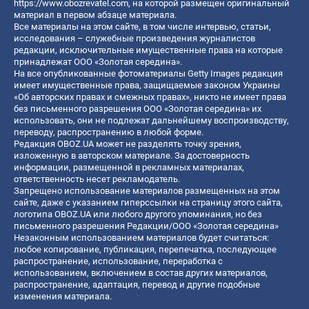
https://www.obozrevatel.com
, на которой размещен оригинальный
материал в первом абзаце материала.
Все материалы на этом сайте, в том числе интервью, статьи,
исследования – служебные произведения журналистов
редакции, исключительные имущественные права на которые
принадлежат ООО «Золотая середина».
На все опубликованные фотоматериалы Getty Images редакция
имеет имущественные права, защищаемые законом Украины
«Об авторских правах и смежных правах», никто не имеет права
без письменного разрешения ООО «Золотая середина» их
использовать, они не подлежат дальнейшему воспроизводству,
переводу, распространению в любой форме.
Редакция OBOZ.UA может не разделять точку зрения,
изложенную в авторском материале. За достоверность
информации, размещенной в рекламных материалах,
ответственность несет рекламодатель.
Запрещено использование материалов размещенных на этом
сайте, даже с указанием гиперссылки на страницу этого сайта,
логотипа OBOZ.UA или любого другого упоминания, но без
письменного разрешения Редакции/ООО «Золотая середина»
Незаконным использованием материалов будет считаться:
любое копирование, публикация, перепечатка, последующее
распространение, использование, переработка с
использованием, включением в состав других материалов,
распространение, адаптация, перевод и другие подобные
изменения материала.