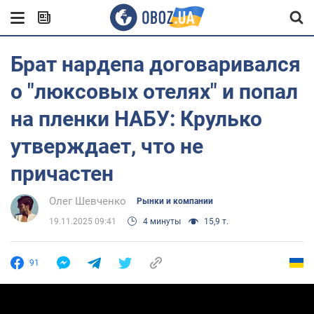
Брат нардепа договаривался
о "люксовых отелях" и попал
на пленки НАБУ: Крулько
утверждает, что не
причастен
Олег Шевченко
Рынки и компании
19.11.2025 09:41
4 минуты
15,9 т.
91