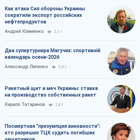
Как атаки Сил обороны Украины
сократили экспорт российских
нефтепродуктов
Андрей Клименко
2,1 т.
Два супертурнира Магучих: спортивній
календарь осени-2026
Александр Липенко
5,9 т.
Ракетный щит и меч Украины: ставка
на производство собственных ракет
Кирилл Татаринов
2,8 т.
Посмертная "презумпция виновности":
кто разрешил ТЦК судить погибших
защитников