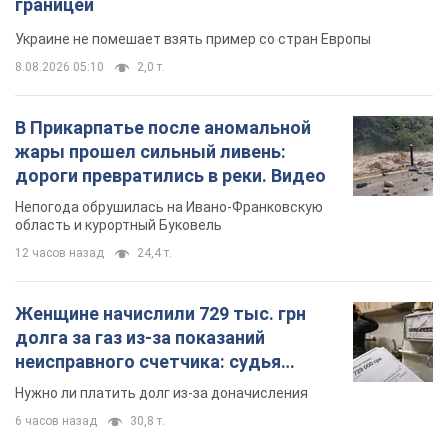
границей
Украине не помешает взять пример со стран Европы
8.08.2026 05:10
2,0 т.
В Прикарпатье после аномальной
жары прошел сильный ливень:
дороги превратились в реки. Видео
Непогода обрушилась на Ивано-Франковскую
область и курортный Буковель
12 часов назад
24,4 т.
Женщине начислили 729 тыс. грн
долга за газ из-за показаний
неисправного счетчика: судья
вынес неожиданное решение
Нужно ли платить долг из-за доначисления
6 часов назад
30,8 т.