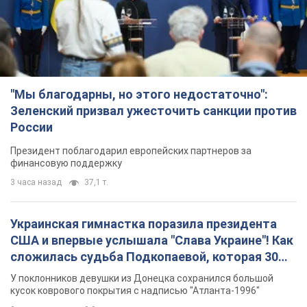
"Мы благодарны, но этого недостаточно":
Зеленский призвал ужесточить санкции против
России
Президент поблагодарил европейских партнеров за
финансовую поддержку
3 часа назад
37,1 т.
Украинская гимнастка поразила президента
США и впервые услышала "Слава Украине"! Как
сложилась судьба Подкопаевой, которая 30
лет назад завоевала "золото" Олимпиады
У поклонников девушки из Донецка сохранился большой
кусок коврового покрытия с надписью "Атланта-1996"