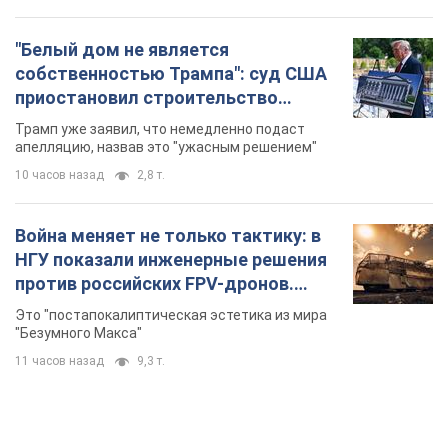
"Белый дом не является
собственностью Трампа": суд США
приостановил строительство
бального зала стоимостью 400 млн
Трамп уже заявил, что немедленно подаст
долларов
апелляцию, назвав это "ужасным решением"
10 часов назад
2,8 т.
Война меняет не только тактику: в
НГУ показали инженерные решения
против российских FPV-дронов.
Фото
Это "постапокалиптическая эстетика из мира
"Безумного Макса"
11 часов назад
9,3 т.