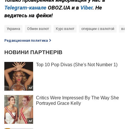
Telegram-канале
OBOZ.UA и в
Viber
. Не
ведитесь на фейки!
Украина
Обмен валют
Курс валют
операции с валютой
вал
Редакционная политика