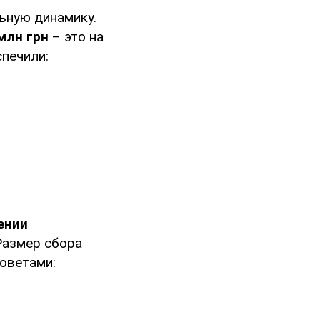
ьную динамику.
млн грн
– это на
печили:
ении
Размер сбора
оветами: