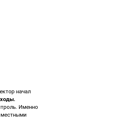
сектор начал
оходы.
нтроль. Именно
с местными