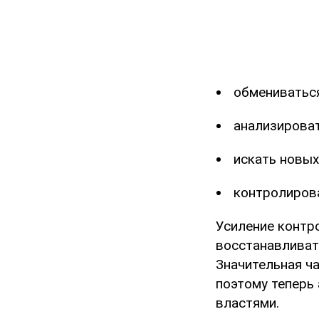
обмениватьс
анализироват
искать новых
контролирова
Усиление контро
восстанавливат
Значительная ча
поэтому теперь 
властями.