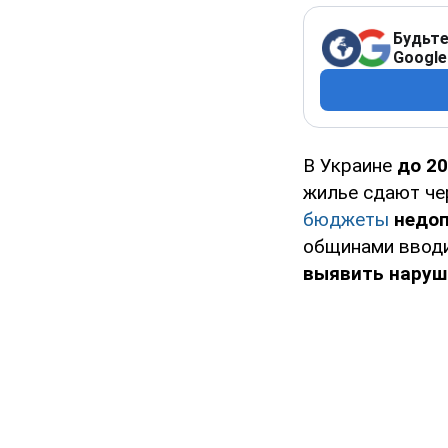
Будьте
Google
В Украине
до 2
жилье сдают че
бюджеты
недоп
общинами вводи
выявить наруш