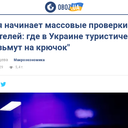
я начинает массовые проверки
елей: где в Украине туристич
зьмут на крючок"
цева
Mакроэкономика
29
5,4 т.