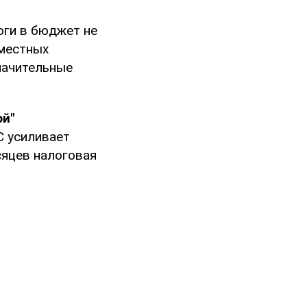
оги в бюджет не
 местных
начительные
ой"
С усиливает
сяцев налоговая