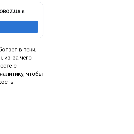
 OBOZ.UA в
отает в тени,
 из-за чего
есте с
налитику, чтобы
кость.