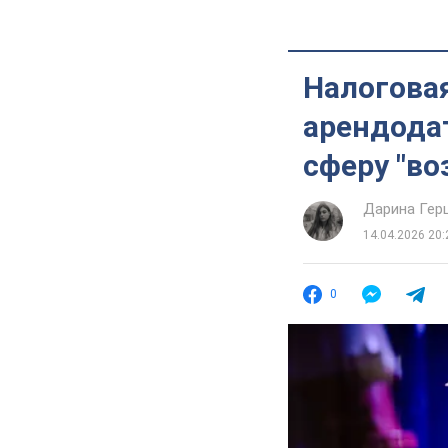
Налогова
арендодат
сферу "во
Дарина Гер
14.04.2026 20:
0