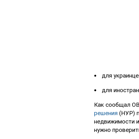
для украинцев
для иностран
Как сообщал OB
решения
(НУР) п
недвижимости им
нужно проверит