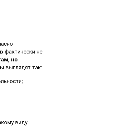
ласно
в фактически не
ам, но
ы выглядят так:
льности;
акому виду