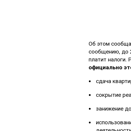
Об этом сообщ
сообщению, до 
платит налоги. 
официально это
сдача кварти
сокрытие реа
занижение до
использовани
деятельности