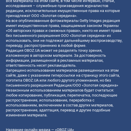
Все материалы на этом сайте, в том числе интервью, статьи,
исследования – служебные произведения журналистов
редакции, исключительные имущественные права на которые
принадлежат ООО «Золотая середина».
На все опубликованные фотоматериалы Getty Images редакция
имеет имущественные права, защищаемые законом Украины
«Об авторских правах и смежных правах», никто не имеет права
без письменного разрешения ООО «Золотая середина» их
использовать, они не подлежат дальнейшему воспроизводству,
переводу, распространению в любой форме.
Редакция OBOZ.UA может не разделять точку зрения,
изложенную в авторском материале. За достоверность
информации, размещенной в рекламных материалах,
ответственность несет рекламодатель.
Запрещено использование материалов размещенных на этом
сайте, даже с указанием гиперссылки на страницу этого сайта,
логотипа OBOZ.UA или любого другого упоминания, но без
письменного разрешения Редакции/ООО «Золотая середина»
Незаконным использованием материалов будет считаться:
любое копирование, публикация, перепечатка, последующее
распространение, использование, переработка с
использованием, включением в состав других материалов,
распространение, адаптация, перевод и другие подобные
изменения материала.
Название онлайн медиа — «OBOZ.UA»