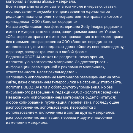
материал в первом абзаце материала.
Все материалы на этом сайте, в том числе интервью, статьи,
исследования – служебные произведения журналистов
редакции, исключительные имущественные права на которые
принадлежат ООО «Золотая середина».
На все опубликованные фотоматериалы Getty Images редакция
имеет имущественные права, защищаемые законом Украины
«Об авторских правах и смежных правах», никто не имеет права
без письменного разрешения ООО «Золотая середина» их
использовать, они не подлежат дальнейшему воспроизводству,
переводу, распространению в любой форме.
Редакция OBOZ.UA может не разделять точку зрения,
изложенную в авторском материале. За достоверность
информации, размещенной в рекламных материалах,
ответственность несет рекламодатель.
Запрещено использование материалов размещенных на этом
сайте, даже с указанием гиперссылки на страницу этого сайта,
логотипа OBOZ.UA или любого другого упоминания, но без
письменного разрешения Редакции/ООО «Золотая середина»
Незаконным использованием материалов будет считаться:
любое копирование, публикация, перепечатка, последующее
распространение, использование, переработка с
использованием, включением в состав других материалов,
распространение, адаптация, перевод и другие подобные
изменения материала.