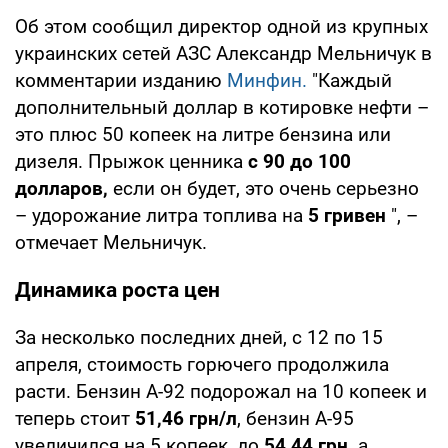
Об этом сообщил директор одной из крупных
украинских сетей АЗС Александр Мельничук в
комментарии изданию
Минфин.
"Каждый
дополнительный доллар в котировке нефти –
это плюс 50 копеек на литре бензина или
дизеля. Прыжок ценника
с 90 до 100
долларов,
если он будет, это очень серьезно
– удорожание литра топлива на
5 гривен
", –
отмечает Мельничук.
Динамика роста цен
За несколько последних дней, с 12 по 15
апреля, стоимость горючего продолжила
расти. Бензин А-92 подорожал на 10 копеек и
теперь стоит
51,46 грн/л
, бензин А-95
увеличился на 5 копеек, до
54,44 грн,
а