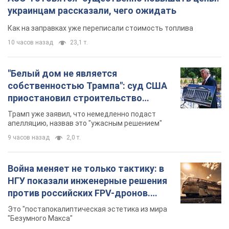
украинцам рассказали, чего ожидать
Как на заправках уже переписали стоимость топлива
10 часов назад
23,1 т.
"Белый дом не является
собственностью Трампа": суд США
приостановил строительство
бального зала стоимостью 400 млн
Трамп уже заявил, что немедленно подаст
долларов
апелляцию, назвав это "ужасным решением"
9 часов назад
2,0 т.
Война меняет не только тактику: в
НГУ показали инженерные решения
против российских FPV-дронов.
Фото
Это "постапокалиптическая эстетика из мира
"Безумного Макса"