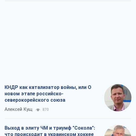
КНДР как катализатор войны, или О
новом этапе российско-
северокорейского союза
Алексей Кущ
870
Выход в элиту ЧМ и триумф "Сокола":
что происходит в украинском хоккее
Александр Липенко
414
Что ожидает украинцев в 2026-2028
годах? Основные выводы из новых
прогнозов от НБУ
Василий Фурман
8,3 т.