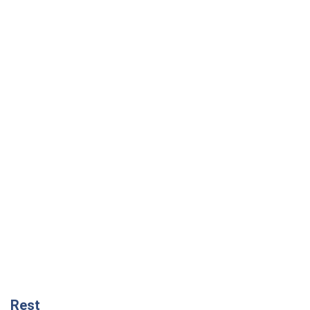
Rest
Мнения
Россия теряет ресурсы вне плана: кто
на самом деле диктует темп войны
Сергей Мисюра
4,3 т.