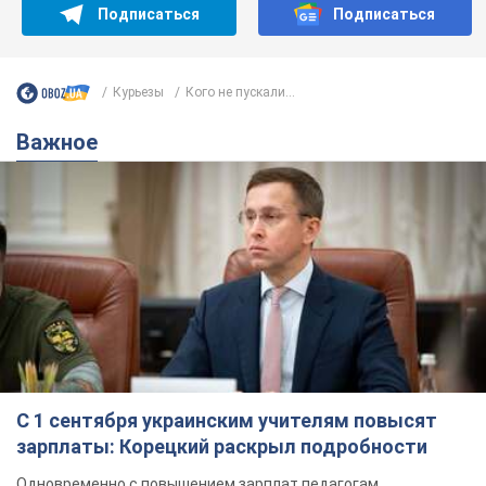
С 1 сентября украинским учителям повысят
зарплаты: Корецкий раскрыл подробности
Одновременно с повышением зарплат педагогам
правительство объявило об увеличении студенческих
стипендий
7.08.2026 00:29
11,8 т.
Сколько баллистических ракет
перехватила украинская ПВО в
июле: в Минобороны назвали цифру