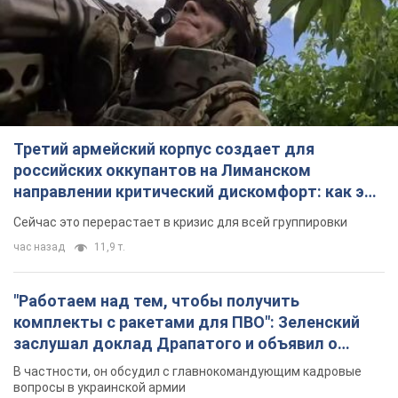
направлении критический дискомфорт: как это
удалось
Сейчас это перерастает в кризис для всей группировки
час назад
11,9 т.
"Работаем над тем, чтобы получить
комплекты с ракетами для ПВО": Зеленский
заслушал доклад Драпатого и объявил о
новых мерах
В частности, он обсудил с главнокомандующим кадровые
вопросы в украинской армии
3 часа назад
2,5 т.
В оккупированной Ялте прогремели мощные
взрывы: поднимается черный дым. Фото и
видео
Город, вероятно, подвергся атаке дронов
4 часа назад
5,8 т.