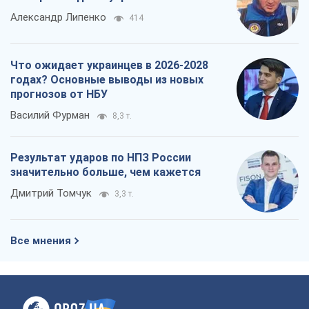
Результат ударов по НПЗ России
значительно больше, чем кажется
Дмитрий Томчук
3,3 т.
Все мнения
О компании
Команда
Правовая информация
Политика
конфиденциальности
Реклама на сайте
Документы
Редакционная политика
Журналисты OBOZ.UA на месте
событий