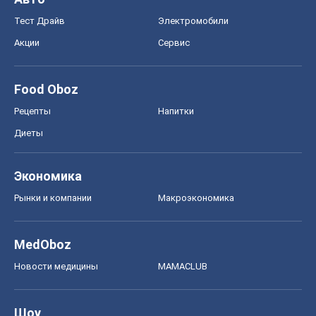
Экономика
Рынки и компании
Mакроэкономика
MedOboz
Новости медицины
MAMACLUB
Шоу
Афиша
Сплетни
Красота
Мода
Женский Журнал