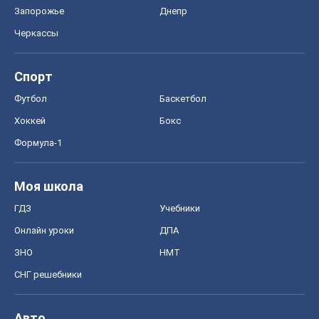
Формула-1
Моя школа
ГДЗ
Учебники
Онлайн уроки
ДПА
ЗНО
НМТ
СНГ решебники
Авто
Тест Драйв
Электромобили
Акции
Сервис
Food Oboz
Рецепты
Напитки
Диеты