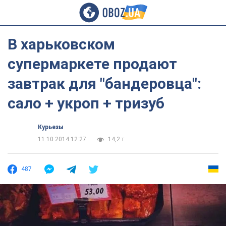
В харьковском
супермаркете продают
завтрак для "бандеровца":
сало + укроп + тризуб
Курьезы
11.10.2014 12:27
14,2 т.
487