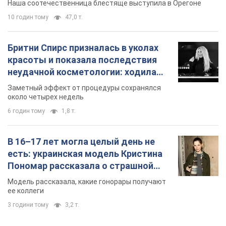
Наша соотечественница блестяще выступила в Орегоне
10 годин тому
47,0 т.
Бритни Спирс призналась в уколах
красоты и показала последствия
неудачной косметологии: ходила
так почти месяц
Заметный эффект от процедуры сохранялся
около четырех недель
6 годин тому
1,8 т.
В 16–17 лет могла целый день не
есть: украинская модель Кристина
Пономар рассказала о страшной
стороне модельной карьеры
Модель рассказала, какие гонорары получают
ее коллеги
3 години тому
3,2 т.