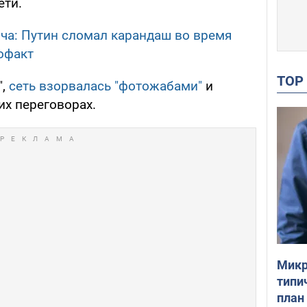
ети.
ча: Путин сломал карандаш во время
офакт
TO
",
cеть взорвалась "фотожабами"
и
их переговорах.
Микр
типи
план