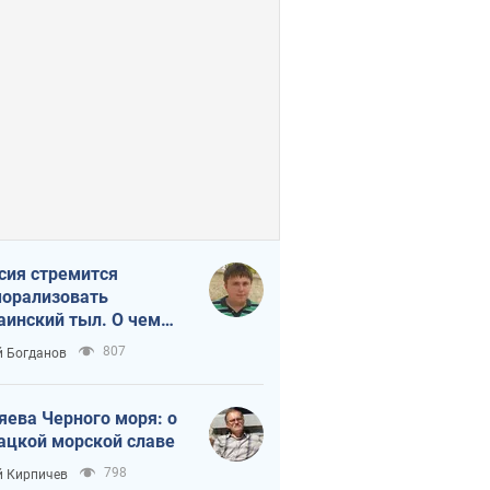
сия стремится
орализовать
аинский тыл. О чем
ит себе напомнить
807
 Богданов
яева Черного моря: о
ацкой морской славе
798
 Кирпичев