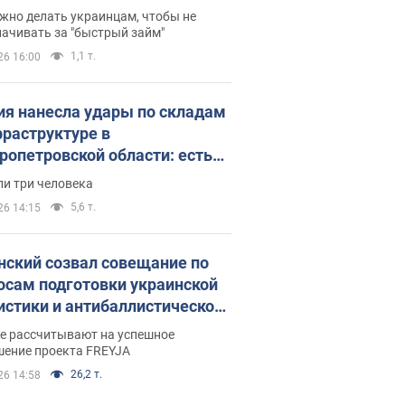
 деньги
жно делать украинцам, чтобы не
ачивать за "быстрый займ"
1,1 т.
26 16:00
ия нанесла удары по складам
фраструктуре в
ропетровской области: есть
бшие и раненые. Фото
ли три человека
5,6 т.
26 14:15
нский созвал совещание по
осам подготовки украинской
истики и антибаллистической
раммы FREYJA: какие
ве рассчитывают на успешное
ния готовятся
шение проекта FREYJA
26,2 т.
26 14:58