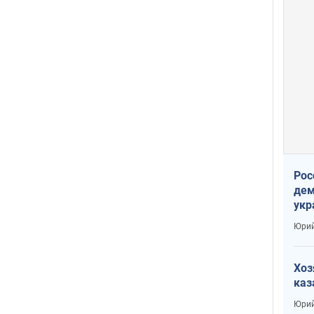
Рос
дем
укр
сто
Юрий
Хоз
каз
Юрий