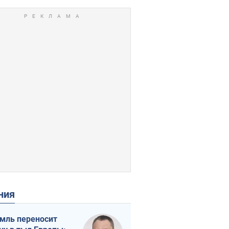
ения
мль переносит