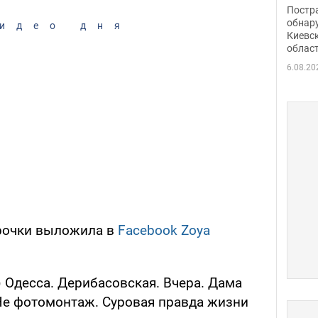
нети
Постр
Фото
обнар
идео дня
Киевс
облас
6.08.20
рочки выложила в
Facebook Zoya
) Одесса. Дерибасовская. Вчера. Дама
 Не фотомонтаж. Суровая правда жизни