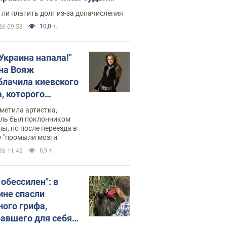
с неожиданное решение
ли платить долг из-за доначисления
10,0 т.
26 09:53
 Украина напала!"
на Вояж
блачила киевского
, которого
омбировали": он
метила артистка,
 русского не знал,
ель был поклонником
ы, но после переезда в
перь хочет
 "промыли мозги"
цида украинцев
6,9 т.
26 11:42
 обессилен": в
ине спасли
ного грифа,
авшего для себя