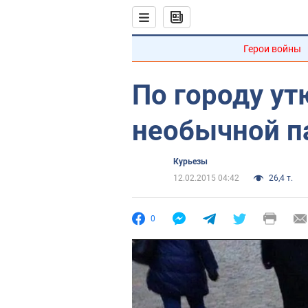
Герои войны
По городу ут
необычной п
Курьезы
12.02.2015 04:42
26,4 т.
0