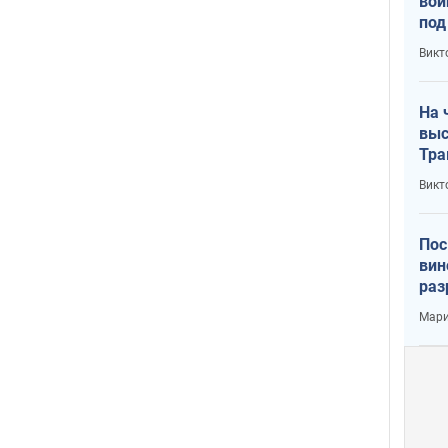
вой
под
кри
Викт
лог
На 
выс
Тра
Викт
Пос
вин
раз
пог
Мари