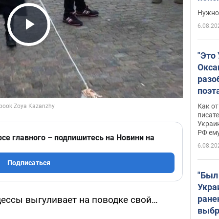
выне
Нужно 
6.08.20
Play Video
"Это
Окса
разо
поэта
"заз
Как от
даже
писат
Украин
а те
РФ ему
гено
рсе главного – подпишитесь на Новини на
6.08.20
Подписаться
"Был
Укра
ране
дессы выгуливает на поводке свой…
выбр