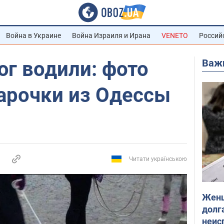
Война в Украине
Война Израиля и Ирана
VENETO
Россий
Важ
юг водили: фото
арочки из Одессы
Читати українською
Женщ
долга
неис