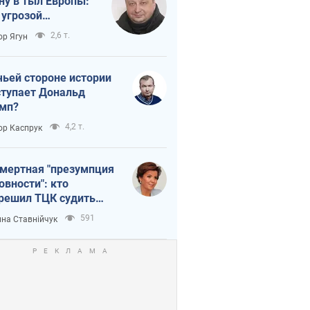
ну в тыл Европы:
 угрозой
тическая
2,6 т.
ор Ягун
истика
чьей стороне истории
тупает Дональд
мп?
4,2 т.
ор Каспрук
мертная "презумпция
овности": кто
решил ТЦК судить
ибших защитников
591
на Ставнійчук