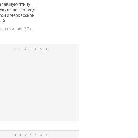
пичный маршрут.
адавшую птицу
ужили на границе
кой и Черкасской
тей
2,7 т.
26 11:09