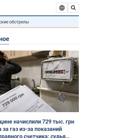
ские обстрелы
ное
ине начислили 729 тыс. грн
 за газ из-за показаний
правного счетчика: судья