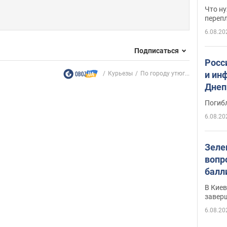
свои
Что ну
перепл
6.08.20
Подписаться
Росс
и ин
Курьезы
По городу утюг...
Днеп
поги
Погиб
6.08.20
Зеле
вопр
балл
прог
В Кие
реше
завер
6.08.20