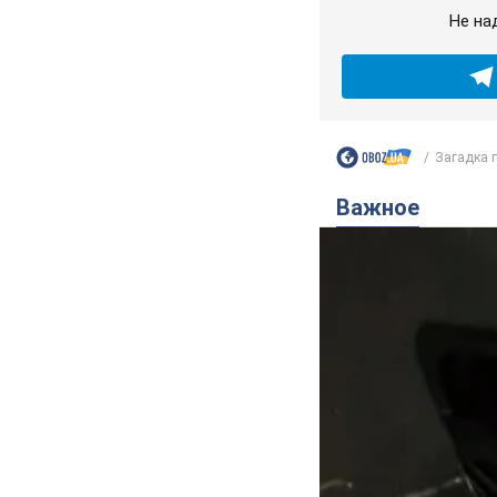
Не на
Загадка п
Важное