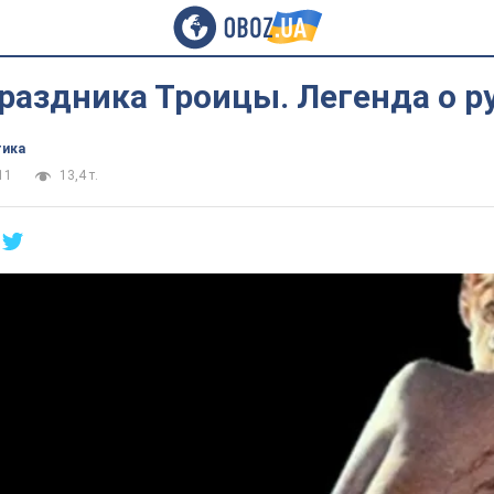
раздника Троицы. Легенда о р
тика
11
13,4 т.