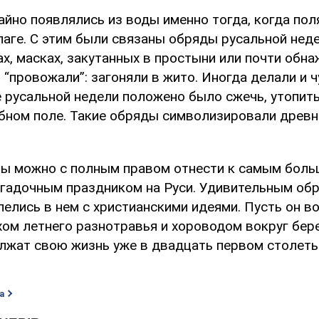
айно появлялись из воды именно тогда, когда пол
лаге. С этим были связаны обряды русальной нед
ах, масках, закутанных в простыни или почти обна
“провожали”: загоняли в жито. Иногда делали и ч
 русальной недели положено было сжечь, утопить
ебном поле. Такие обряды символизировали древн
ы можно с полным правом отнести к самым больш
гадочным праздником на Руси. Удивительным об
елись в нем с христианскими идеями. Пусть он в
хом летнего разнотравья и хороводом вокруг бере
лжат свою жизнь уже в двадцать первом столеть
а