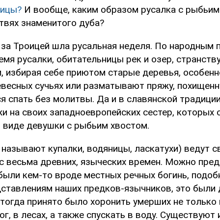
оицы?
И вообще, каким образом русалка с рыбьим
твях знаменитого дуба?
 за Троицей шла русальная неделя. По народным 
емя русалки, обитательницы рек и озер, странств
, избирая себе приютом старые деревья, особенн
весных сучьях или разматывают пряжу, похищенну
я спать без молитвы. Да и в славянской традици
жи на своих западноевропейских сестер, которых
 виде девушки с рыбьим хвостом.
 называют купалки, водяницы, ласкатухи) ведут с
с весьма древних, языческих времен. Можно пред
 были кем-то вроде местных речных богинь, подоб
дставлениям наших предков-язычников, это были
тогда принято было хоронить умерших не только в
ог, в лесах, а также спускать в воду. Существуют 