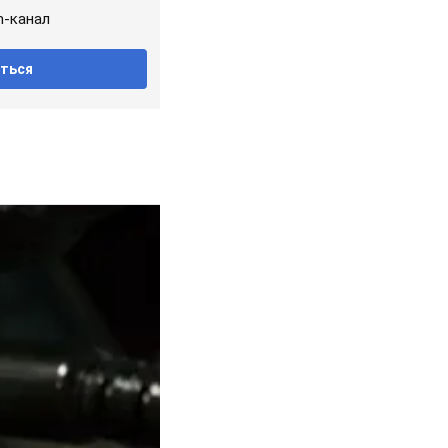
m-канал
ться