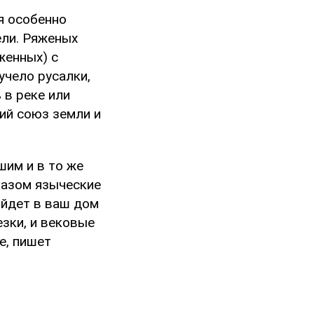
я особенно
ели. Ряженых
женных) с
учело русалки,
 в реке или
ий союз земли и
им и в то же
разом языческие
ойдет в ваш дом
зки, и вековые
е, пишет