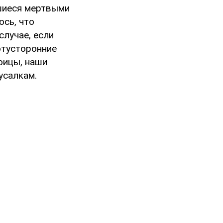
вшиеся мертвыми
ось, что
случае, если
отусторонние
оицы, наши
усалкам.