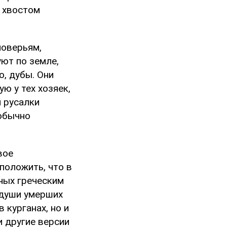
 хвостом
поверьям,
уют по земле,
о, дубы. Они
ю у тех хозяек,
и русалки
 обычно
вое
положить, что в
ных греческим
 души умерших
 курганах, но и
и другие версии