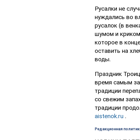
Русалки не случ
нуждались во в
русалок (в венк
шумом и криком 
которое в конце
оставить на хл
воды.
Праздник Троиц
время самым за
традиции перепл
со свежим запа
традиции продо
aistenok.ru
.
Редакционная политик