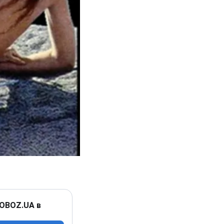
 OBOZ.UA в