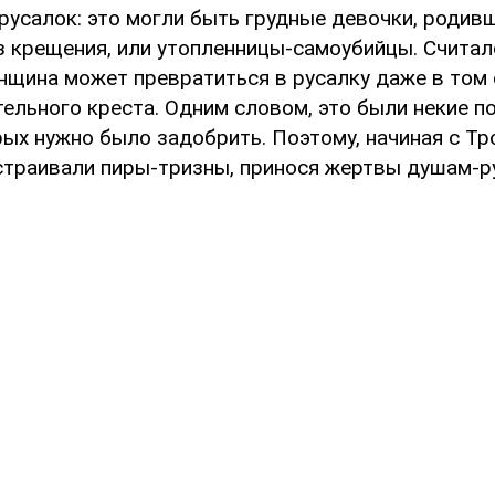
русалок: это могли быть грудные девочки, роди
з крещения, или утопленницы-самоубийцы. Считал
нщина может превратиться в русалку даже в том 
тельного креста. Одним словом, это были некие п
рых нужно было задобрить. Поэтому, начиная с Тр
устраивали пиры-тризны, принося жертвы душам-р