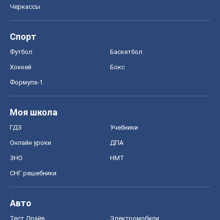
Черкассы
Спорт
Футбол
Баскетбол
Хоккей
Бокс
Формула-1
Моя школа
ГДЗ
Учебники
Онлайн уроки
ДПА
ЗНО
НМТ
СНГ решебники
Авто
Тест Драйв
Электромобили