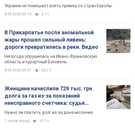
Украине не помешает взять пример со стран Европы
8.08.2026 05:10
2,1 т.
В Прикарпатье после аномальной
жары прошел сильный ливень:
дороги превратились в реки. Видео
Непогода обрушилась на Ивано-Франковскую
область и курортный Буковель
8.08.2026 09:27
28,1 т.
Женщине начислили 729 тыс. грн
долга за газ из-за показаний
неисправного счетчика: судья
вынес неожиданное решение
Нужно ли платить долг из-за доначисления
7 часов назад
31,1 т.