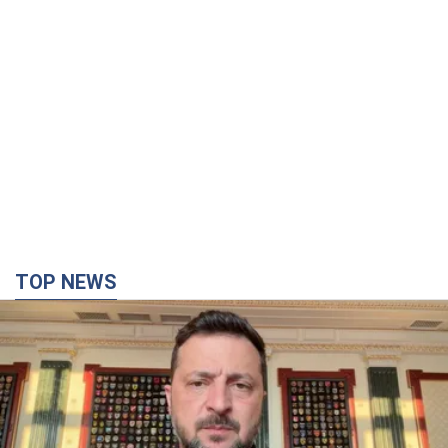
TOP NEWS
"Защита нашей жизни": Зеленский об
антибаллистической системе FREYJA,
санкциях против России и поддержке аграриев.
Видео
Европейские партнеры присоединяются к совместному
проекту
6 годин тому
59,5 т.