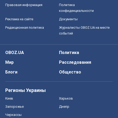
Блоги
Общество
Регионы Украины
Киев
Харьков
Запорожье
Днепр
Черкассы
Спорт
Футбол
Баскетбол
Хоккей
Бокс
Формула-1
Моя школа
ГДЗ
Учебники