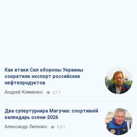
нефтепродуктов
Андрей Клименко
2,1 т.
Два супертурнира Магучих: спортивній
календарь осени-2026
Александр Липенко
6,0 т.
Ракетный щит и меч Украины: ставка
на производство собственных ракет
Кирилл Татаринов
2,8 т.
Посмертная "презумпция виновности":
кто разрешил ТЦК судить погибших
защитников
Марина Ставнійчук
6,5 т.