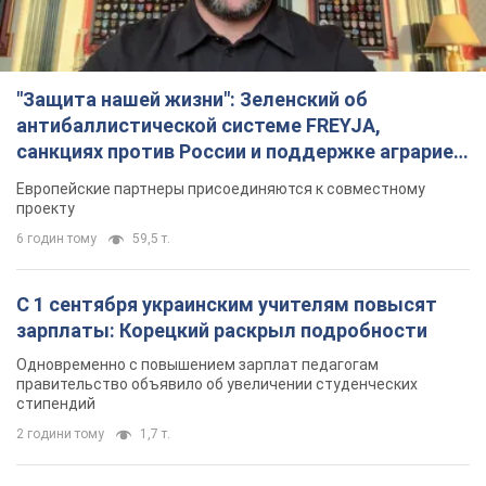
С 1 сентября украинским учителям повысят
зарплаты: Корецкий раскрыл подробности
Одновременно с повышением зарплат педагогам
правительство объявило об увеличении студенческих
стипендий
2 години тому
1,7 т.
«Нам они тоже нужны»: Трамп ответил на
просьбу Зеленского о передаче Украине ракет
для Patriot
Американские запасы отдельных видов боеприпасов
ограничены
2 години тому
384