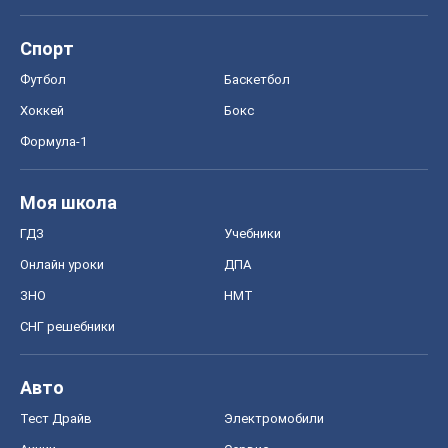
Онлайн уроки
ДПА
ЗНО
НМТ
СНГ решебники
Авто
Тест Драйв
Электромобили
Акции
Сервис
Food Oboz
Рецепты
Напитки
Диеты
Экономика
Рынки и компании
Mакроэкономика