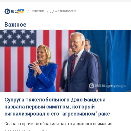
Супруга тяжелобольного Джо Байдена
назвала первый симптом, который
сигнализировал о его "агрессивном" раке
Сначала врачи не обратили на это должного внимания
6.08.2026 12:46
15,6 т.
Отпуск Леси Никитюк в Карпатах
обернулся скандалом: почему
ведущую несправедливо захейтили
Знаменитость вышла на прямую
коммуникацию в сети и расставила все точки
над "i"
9 годин тому
12,4 т.