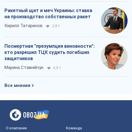
Все мнения
О компании
Команда
Правовая информация
Политика
конфиденциальности
Реклама на сайте
Документы
Редакционная политика
Журналисты OBOZ.UA на месте
событий
OBOZ.UA
Политика
Мир
Расследования