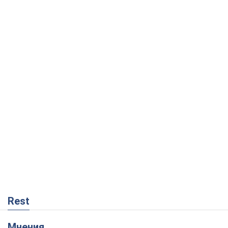
Rest
Мнения
Кремль переносит войну в тыл Европы:
под угрозой критическая логистика
Виктор Ягун
9,7 т.
На чьей стороне истории выступает
Дональд Трамп?
Виктор Каспрук
8,0 т.