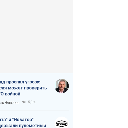
ад проспал угрозу:
сия может проверить
О войной
5,0 т.
ид Невзлин
рта" и "Новатор"
ержали пулеметный