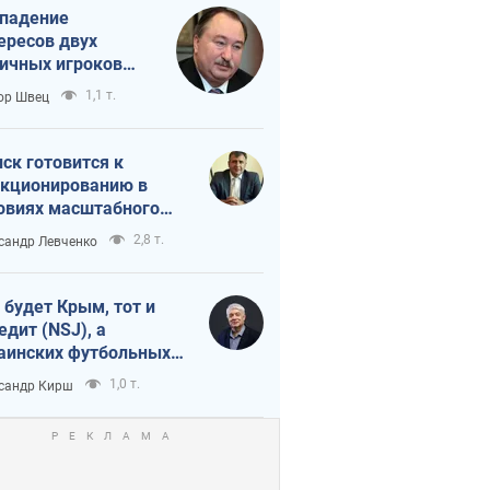
падение
ересов двух
ичных игроков
 тайный план
1,1 т.
ор Швец
мпа и Путина?
ск готовится к
кционированию в
овиях масштабного
нного кризиса
2,8 т.
сандр Левченко
 будет Крым, тот и
едит (NSJ), а
аинских футбольных
овников могут
1,0 т.
сандр Кирш
вать убийцами