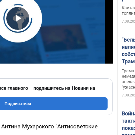
Как на
топли
7.08.20
Play Video
"Бел
явля
собс
Трам
прио
Трамп 
стро
немед
апелля
баль
"ужас
рсе главного – подпишитесь на Новини на
стои
7.08.20
долл
Подписаться
Войн
такт
 Антина Мухарского "Антисоветские
пока