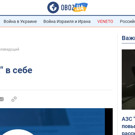
Война в Украине
Война Израиля и Ирана
VENETO
Россий
Важ
телеведущий
" в себе
АЗС 
повы
расс