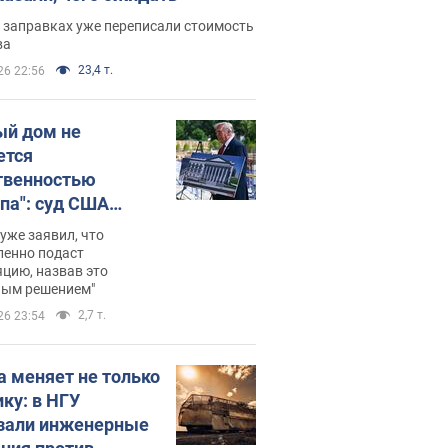
 заправках уже переписали стоимость
ва
23,4 т.
26 22:56
ый дом не
ется
твенностью
па": суд США
становил
уже заявил, что
ительство
ленно подаст
цию, назвав это
ного зала
ным решением"
мостью 400 млн
2,7 т.
26 23:54
аров
а меняет не только
ику: в НГУ
зали инженерные