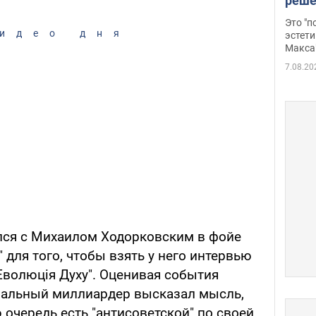
реше
росс
Это "
дрон
идео дня
эстети
Макса
7.08.20
ился с Михаилом Ходорковским в фойе
 для того, чтобы взять у него интервью
Еволюція Духу". Оценивая события
пальный миллиардер высказал мысль,
 очередь есть "антисоветской" по своей