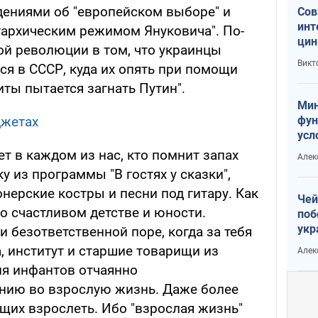
ениями об "европейском выборе" и
Сов
инт
гархическим режимом Януковича". По-
цин
ой революции в том, что украинцы
или
Викт
ся в СССР, куда их опять при помощи
Тра
ты пытается загнать Путин".
Мин
фун
джетах
усл
вое
ет в каждом из нас, кто помнит запах
Алек
у из программы "В гостях у сказки",
онерские костры и песни под гитару. Как
Чей
о счастливом детстве и юности.
поб
укр
и безответственной поре, когда за тебя
чин
, институт и старшие товарищи из
Алек
наз
я инфантов отчаянно
нию во взрослую жизнь. Даже более
щих взрослеть. Ибо "взрослая жизнь"