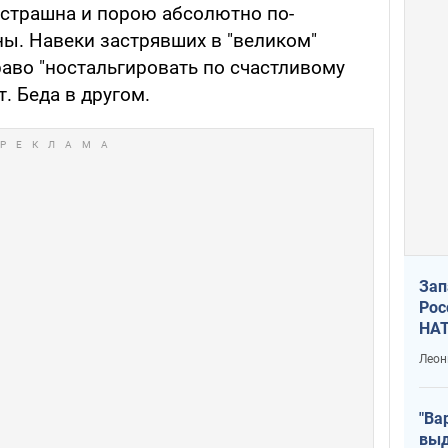
страшна и порою абсолютно по-
ны. Навеки застрявших в "великом"
раво "ностальгировать по счастливому
т. Беда в другом.
Зап
Рос
НАТ
Леон
"Ва
выд