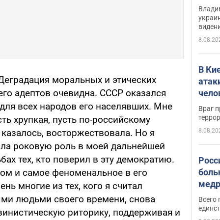
Инте
Владим
украи
виден
партне
8.08.20
В Ки
Деградация моральных и этических
атак
 его адептов очевидна. СССР оказался
чело
ля всех народов его населявших. Мне
Враг 
терро
сть хрупкая, пусть по-российскому
8.08.20
казалось, восторжествовала. Но я
ала роковую роль в моей дальнейшей
ьбах тех, кто поверил в эту демократию.
Росс
боль
ом и самое феноменальное в его
медр
ень многие из тех, кого я считал
ми людьми своего времени, снова
Всего 
единст
винистическую риторику, поддерживая и