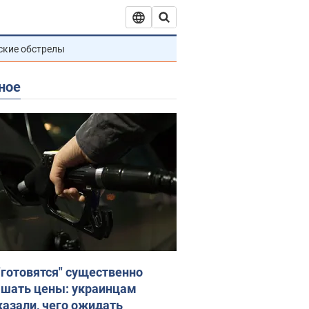
ские обстрелы
ное
"готовятся" существенно
шать цены: украинцам
казали, чего ожидать