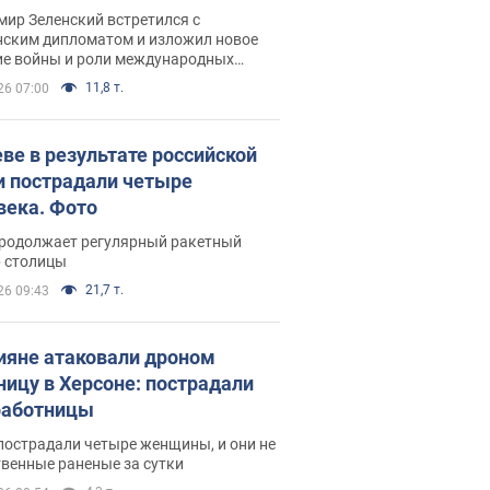
рвью с Безсмертным
ир Зеленский встретился с
нским дипломатом и изложил новое
ие войны и роли международных
ров в борьбе с Россией
11,8 т.
26 07:00
еве в результате российской
и пострадали четыре
века. Фото
продолжает регулярный ракетный
р столицы
21,7 т.
26 09:43
ияне атаковали дроном
ницу в Херсоне: пострадали
аботницы
пострадали четыре женщины, и они не
венные раненые за сутки