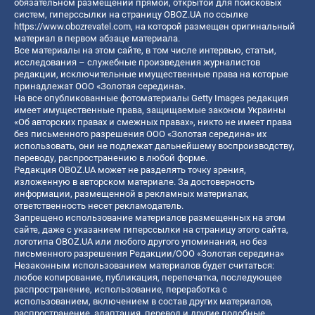
обязательном размещении прямой, открытой для поисковых
систем, гиперссылки на страницу OBOZ.UA по ссылке
https://www.obozrevatel.com
, на которой размещен оригинальный
материал в первом абзаце материала.
Все материалы на этом сайте, в том числе интервью, статьи,
исследования – служебные произведения журналистов
редакции, исключительные имущественные права на которые
принадлежат ООО «Золотая середина».
На все опубликованные фотоматериалы Getty Images редакция
имеет имущественные права, защищаемые законом Украины
«Об авторских правах и смежных правах», никто не имеет права
без письменного разрешения ООО «Золотая середина» их
использовать, они не подлежат дальнейшему воспроизводству,
переводу, распространению в любой форме.
Редакция OBOZ.UA может не разделять точку зрения,
изложенную в авторском материале. За достоверность
информации, размещенной в рекламных материалах,
ответственность несет рекламодатель.
Запрещено использование материалов размещенных на этом
сайте, даже с указанием гиперссылки на страницу этого сайта,
логотипа OBOZ.UA или любого другого упоминания, но без
письменного разрешения Редакции/ООО «Золотая середина»
Незаконным использованием материалов будет считаться:
любое копирование, публикация, перепечатка, последующее
распространение, использование, переработка с
использованием, включением в состав других материалов,
распространение, адаптация, перевод и другие подобные