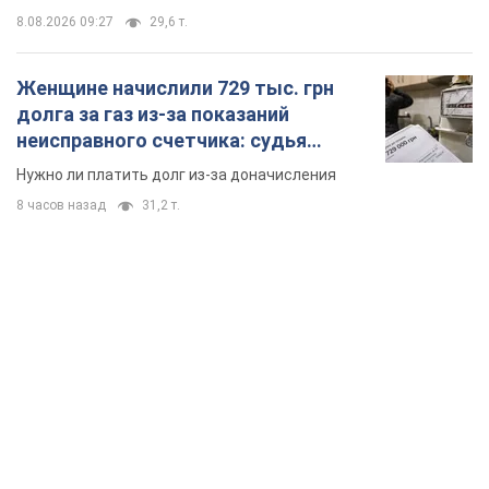
8.08.2026 09:27
29,6 т.
Женщине начислили 729 тыс. грн
долга за газ из-за показаний
неисправного счетчика: судья
вынес неожиданное решение
Нужно ли платить долг из-за доначисления
8 часов назад
31,2 т.