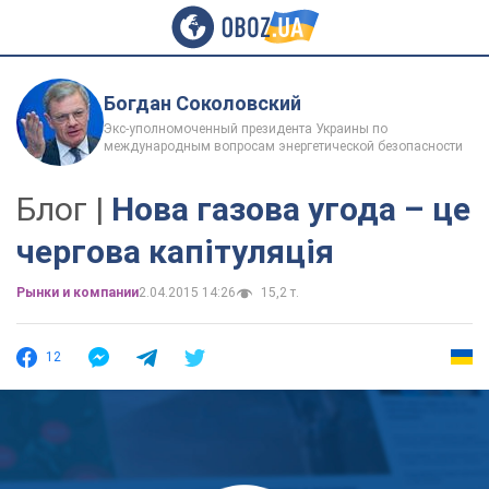
Богдан Соколовский
Экс-уполномоченный президента Украины по
международным вопросам энергетической безопасности
Блог |
Нова газова угода – це
чергова капітуляція
Рынки и компании
2.04.2015 14:26
15,2 т.
12