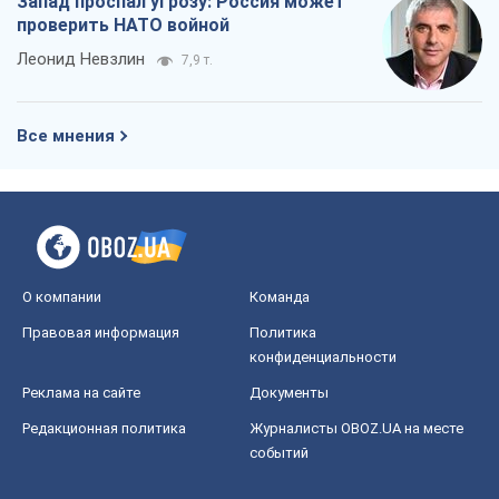
Запад проспал угрозу: Россия может
проверить НАТО войной
Леонид Невзлин
7,9 т.
Все мнения
О компании
Команда
Правовая информация
Политика
конфиденциальности
Реклама на сайте
Документы
Редакционная политика
Журналисты OBOZ.UA на месте
событий