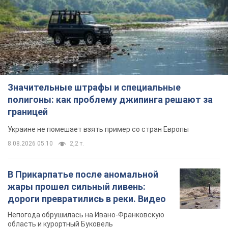
Значительные штрафы и специальные
полигоны: как проблему джипинга решают за
границей
Украине не помешает взять пример со стран Европы
8.08.2026 05:10
2,2 т.
В Прикарпатье после аномальной
жары прошел сильный ливень:
дороги превратились в реки. Видео
Непогода обрушилась на Ивано-Франковскую
область и курортный Буковель